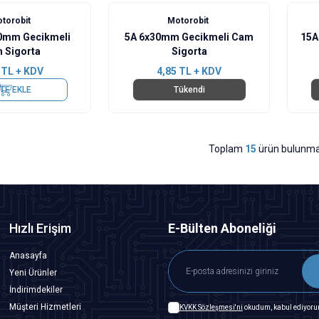
torobit
Motorobit
30mm Gecikmeli
5A 6x30mm Gecikmeli Cam
15A
 Sigorta
Sigorta
TL + KDV
4,85
TL + KDV
TE EKLE
Tükendi
Toplam
15
ürün bulunma
Hızlı Erişim
E-Bülten Aboneliği
Anasayfa
Yeni Ürünler
İndirimdekiler
Müşteri Hizmetleri
KVKK Sözleşmesi'ni
okudum, kabul ediyoru