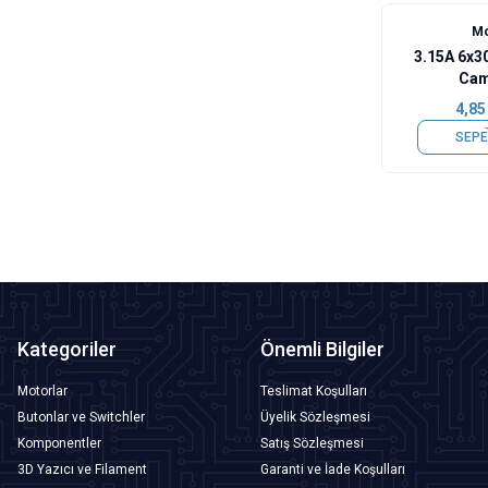
Mo
3.15A 6x
Cam
4,85
SEPE
Kategoriler
Önemli Bilgiler
Motorlar
Teslimat Koşulları
Butonlar ve Switchler
Üyelik Sözleşmesi
Komponentler
Satış Sözleşmesi
3D Yazıcı ve Filament
Garanti ve İade Koşulları