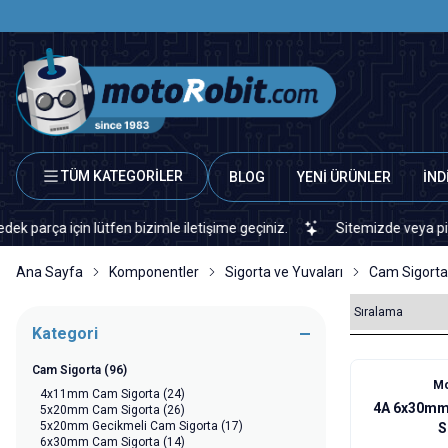
TÜM KATEGORİLER
BLOG
YENİ ÜRÜNLER
İND
 için lütfen bizimle iletişime geçiniz.
Sitemizde veya piyasada b
Ana Sayfa
Komponentler
Sigorta ve Yuvaları
Cam Sigorta
Kategori
Cam Sigorta
(96)
Mo
4x11mm Cam Sigorta
(24)
4A 6x30mm
5x20mm Cam Sigorta
(26)
5x20mm Gecikmeli Cam Sigorta
(17)
S
6x30mm Cam Sigorta
(14)