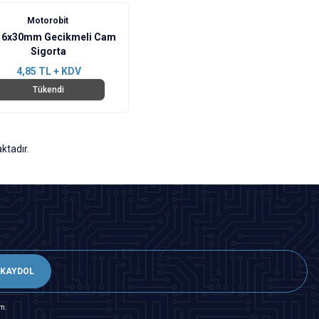
Motorobit
 6x30mm Gecikmeli Cam
Sigorta
4,85
TL + KDV
Tükendi
ktadır.
KAYDOL
m.