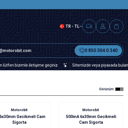
SAAT 15.00'A KADAR VERİLEN S
TR - TL
0 850 304 0 340
o@motorobit.com
bizimle iletişime geçiniz.
Sitemizde veya piyasada bulamadığınız 
Görünüm :
Motorobit
Motorobit
 6x30mm Gecikmeli Cam
500mA 6x30mm Gecikmeli
Sigorta
Cam Sigorta