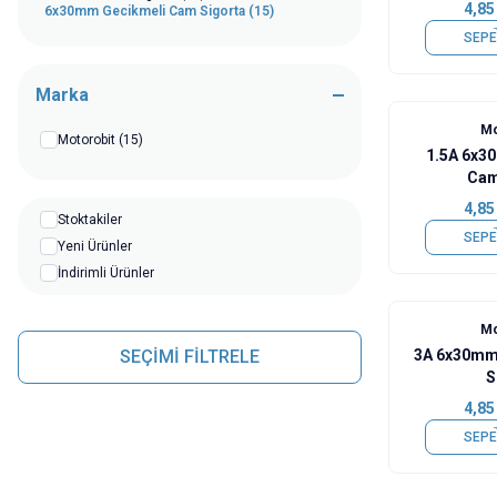
4,85
6x30mm Gecikmeli Cam Sigorta
(15)
SEPE
Marka
Mo
Motorobit
(15)
1.5A 6x3
Cam
4,85
Stoktakiler
SEPE
Yeni Ürünler
İndirimli Ürünler
Mo
SEÇİMİ FİLTRELE
3A 6x30mm
S
4,85
SEPE