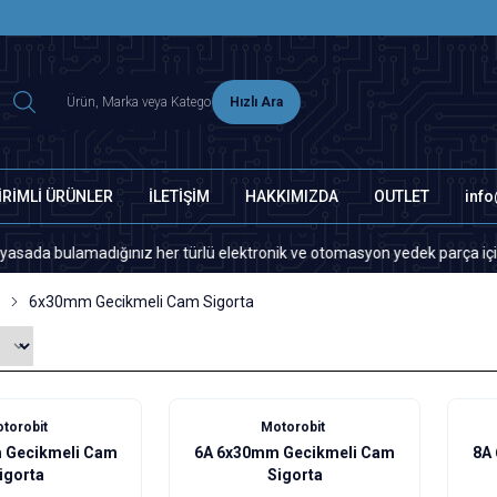
2500 TL ÜZERİ MNG-DHL KARGO ÜCRETSİZ
Hızlı Ara
İRİMLİ ÜRÜNLER
İLETİŞİM
HAKKIMIZDA
OUTLET
inf
ulamadığınız her türlü elektronik ve otomasyon yedek parça için lütfen 
6x30mm Gecikmeli Cam Sigorta
torobit
Motorobit
 Gecikmeli Cam
6A 6x30mm Gecikmeli Cam
8A
igorta
Sigorta