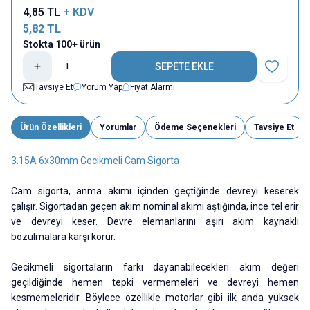
4,85
TL
+ KDV
5,82
TL
Stokta 100+ ürün
SEPETE EKLE
Favoriye E
Tavsiye Et
Yorum Yap
Fiyat Alarmı
Ürün Özellikleri
Yorumlar
Ödeme Seçenekleri
Tavsiye Et
3.15A 6x30mm Gecikmeli Cam Sigorta
Cam sigorta, anma akımı içinden geçtiğinde devreyi keserek
çalışır. Sigortadan geçen akım nominal akımı aştığında, ince tel erir
ve devreyi keser. Devre elemanlarını aşırı akım kaynaklı
bozulmalara karşı korur.
Gecikmeli sigortaların farkı dayanabilecekleri akım değeri
geçildiğinde hemen tepki vermemeleri ve devreyi hemen
kesmemeleridir. Böylece özellikle motorlar gibi ilk anda yüksek