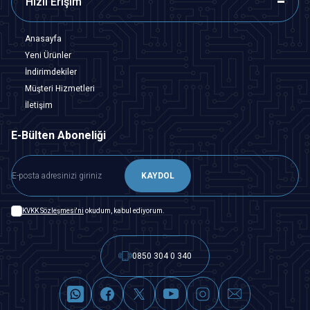
Hızlı Erişim
Anasayfa
Yeni Ürünler
İndirimdekiler
Müşteri Hizmetleri
İletişim
E-Bülten Aboneliği
KAYDOL
KVKK Sözleşmesi'ni
okudum, kabul ediyorum.
0850 304 0 340