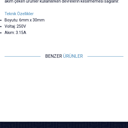
akım çeken ürünler kullanılırken devrelerin kesilmemesi sağlanır.
Teknik Özellikler
Boyutu: 6mm x 30mm
Voltaj: 250V
Akım: 3.15A
BENZER
ÜRÜNLER
Motorobit
Motorobit
10A 6x30mm Gecikmeli Cam
4A 6x30mm Gecikmeli Cam
Sigorta
Sigorta
4,85
TL + KDV
4,85
TL + KDV
SEPETE EKLE
SEPETE EKLE