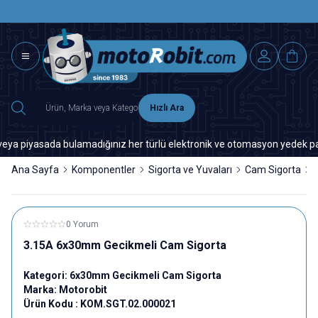
SAAT 15.0
2500 TL ÜZERİ MNG-DHL KARGO ÜCRETSİZ
Hızlı Ara
piyasada bulamadığınız her türlü elektronik ve otomasyon yedek parça iç
Ana Sayfa
Komponentler
Sigorta ve Yuvaları
Cam Sigorta
0 Yorum
3.15A 6x30mm Gecikmeli Cam Sigorta
Kategori:
6x30mm Gecikmeli Cam Sigorta
Marka:
Motorobit
Ürün Kodu :
KOM.SGT.02.000021