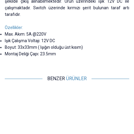
şekilde çıkış alınabilmektedir. Ürün üzerindeki ışık 12V DC ile
çalışmaktadır. Switch üzerinde kırmızı şerit bulunan taraf artı
tarafıdır.
Özellikler:
Max. Akım: 5A @220V
Işık Çalışma Voltajı: 12V DC
Boyut: 33x33mm ( Işığın olduğu üst kısım)
Montaj Deliği Çapı: 23.5mm
BENZER
ÜRÜNLER
Motorobit
Motorobit
60mm 12V Bombeli Işıklı Oyun
100mm 12V Düz Işıklı Oyun
Makinesi Butonu - Yeşil
Makinesi Butonu - Kırmızı
84,88
TL + KDV
218,25
TL + KDV
SEPETE EKLE
SEPETE EKLE