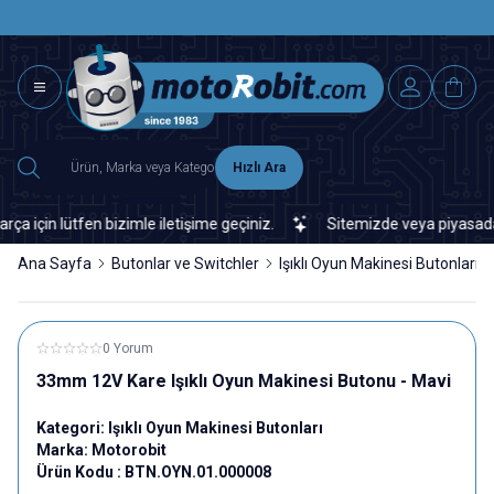
SAAT 15.0
2500 TL ÜZERİ MNG-DHL KARGO ÜCRETSİZ
Hızlı Ara
in lütfen bizimle iletişime geçiniz.
Sitemizde veya piyasada bula
Ana Sayfa
Butonlar ve Switchler
Işıklı Oyun Makinesi Butonları
0 Yorum
33mm 12V Kare Işıklı Oyun Makinesi Butonu - Mavi
Kategori:
Işıklı Oyun Makinesi Butonları
Marka:
Motorobit
Ürün Kodu :
BTN.OYN.01.000008