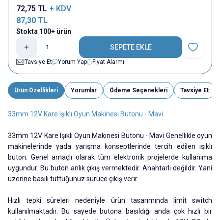
72,75
TL
+ KDV
87,30
TL
Stokta 100+ ürün
SEPETE EKLE
Favoriye E
Tavsiye Et
Yorum Yap
Fiyat Alarmı
Ürün Özellikleri
Yorumlar
Ödeme Seçenekleri
Tavsiye Et
33mm 12V Kare Işıklı Oyun Makinesi Butonu - Mavi
33mm 12V Kare Işıklı Oyun Makinesi Butonu - Mavi Genellikle oyun
makinelerinde yada yarışma konseptlerinde tercih edilen ışıklı
buton. Genel amaçlı olarak tüm elektronik projelerde kullanıma
uygundur. Bu buton anlık çıkış vermektedir. Anahtarlı değildir. Yani
üzerine basılı tuttuğunuz sürüce çıkış verir.
Hızlı tepki süreleri nedeniyle ürün tasarımında limit switch
kullanılmaktadır. Bu sayede butona basıldığı anda çok hızlı bir