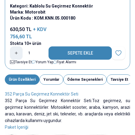
Kategori:
Kablolu Su Geçirmez Konnektör
Marka:
Motorobit
Ürün Kodu :
KOM.KNN.05.000180
630,50
TL
+ KDV
756,60
TL
Stokta 10+ ürün
SEPETE EKLE
Favoriye E
Tavsiye Et
Yorum Yap
Fiyat Alarmı
Ürün Özellikleri
Yorumlar
Ödeme Seçenekleri
Tavsiye Et
352 Parça Su Geçirmez Konnektör Seti
352 Parça Su Geçirmez Konnektör Seti.Toz geçirmez, su
geçirmez konnektörler. Motosiklet scooter, araba, kamyon, arazi
aracı, karavan, deniz, jet ski, tekneler, vb. araçlarda veya elektrikli
cihazlarda kullanımı uygundur.
Paket İçeriği