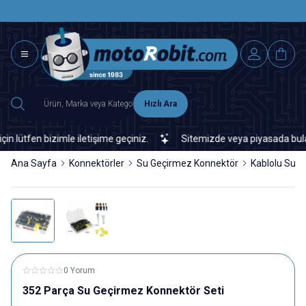
SAAT 15.0
2500 TL ÜZERİ MNG-DHL KARGO ÜCRETSİZ
Hızlı Ara
tfen bizimle iletişime geçiniz.
Sitemizde veya piyasada bulamadığ
Ana Sayfa
Konnektörler
Su Geçirmez Konnektör
Kablolu Su 
0 Yorum
352 Parça Su Geçirmez Konnektör Seti