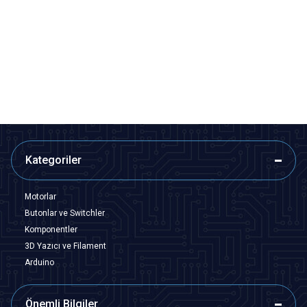
Motorobit
Motorobit
Kablolu 2-Pin Su Geçirmez
Kablolu 4-Pin Su Geçirmez
Konnektör Takımı
Konnektör Takımı
36,38
TL + KDV
66,93
TL + KDV
SEPETE EKLE
SEPETE EKLE
Kategoriler
Motorlar
Butonlar ve Switchler
Komponentler
3D Yazıcı ve Filament
Arduino
Önemli Bilgiler