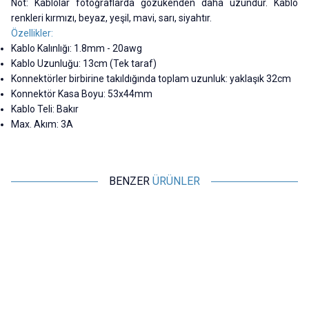
Not: Kablolar fotoğraflarda gözükenden daha uzundur. Kablo
renkleri kırmızı, beyaz, yeşil, mavi, sarı, siyahtır.
Özellikler:
Kablo Kalınlığı: 1.8mm - 20awg
Kablo Uzunluğu: 13cm (Tek taraf)
Konnektörler birbirine takıldığında toplam uzunluk: yaklaşık 32cm
Konnektör Kasa Boyu: 53x44mm
Kablo Teli: Bakır
Max. Akım: 3A
BENZER
ÜRÜNLER
Motorobit
Motorobit
Kablolu 2-Pin Su Geçirmez
Kablolu 4-Pin Su Geçirmez
Konnektör Takımı
Konnektör Takımı
36,38
TL + KDV
66,93
TL + KDV
SEPETE EKLE
SEPETE EKLE