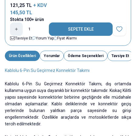
121,25
TL
+ KDV
145,50
TL
Stokta 100+ ürün
SEPETE EKLE
Favoriye E
Tavsiye Et
Yorum Yap
Fiyat Alarmı
Ürün Özellikleri
Yorumlar
Ödeme Seçenekleri
Tavsiye Et
Kablolu 6-Pin Su Geçirmez Konnektör Takımı
Kablolu 6-Pin Su Geçirmez Konnektör Takımı, dış ortamda
kullanıma uygun suya dayanıklı bir konnektör takımıdır. Kıskaç Kilitli
yapısı sayesinde konnektörler birbirine geçtiğinde elle müdahale
olmadan açılamazlar. Kablo deliklerinde ve konnektör geçiş
yerlerinde bulunan yalıtkan parça sayesinde su girişi
engellenmektedir. Özellikle araçlarda ve motosikletlerde sıkça
tercih edilmektedir.