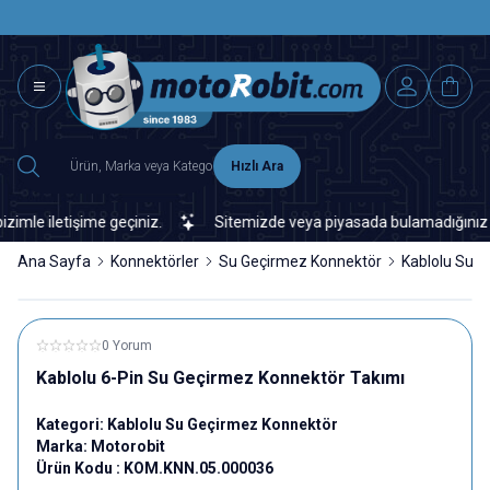
SAAT 15.0
2500 TL ÜZERİ MNG-DHL KARGO ÜCRETSİZ
Hızlı Ara
e iletişime geçiniz.
Sitemizde veya piyasada bulamadığınız her tü
Ana Sayfa
Konnektörler
Su Geçirmez Konnektör
Kablolu Su 
0 Yorum
Kablolu 6-Pin Su Geçirmez Konnektör Takımı
Kategori:
Kablolu Su Geçirmez Konnektör
Marka:
Motorobit
Ürün Kodu :
KOM.KNN.05.000036