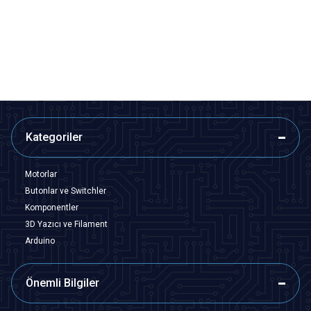
31,04
TL + KDV
27,64
TL + KDV
SEPETE EKLE
SEPETE EKLE
Kategoriler
Motorlar
Butonlar ve Switchler
Komponentler
3D Yazıcı ve Filament
Arduino
Önemli Bilgiler