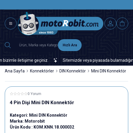
SAAT 15.0
2500 TL ÜZERİ MNG-DHL KARGO ÜCRETSİZ
Hızlı Ara
mle iletişime geçiniz.
Sitemizde veya piyasada bulamadığınız her
Ana Sayfa
Konnektörler
DIN Konnektör
Mini DIN Konnektör
0 Yorum
4 Pin Dişi Mini DIN Konnektör
Kategori:
Mini DIN Konnektör
Marka:
Motorobit
Ürün Kodu :
KOM.KNN.18.000032