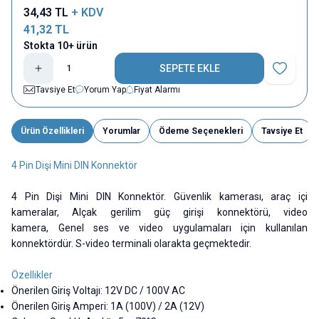
34,43
TL
+ KDV
41,32
TL
Stokta 10+ ürün
SEPETE EKLE
Favoriye E
Tavsiye Et
Yorum Yap
Fiyat Alarmı
Ürün Özellikleri
Yorumlar
Ödeme Seçenekleri
Tavsiye Et
4 Pin Dişi Mini DIN Konnektör
4 Pin Dişi Mini DIN Konnektör.
Güvenlik kamerası,
araç içi
kameralar,
Alçak gerilim güç girişi konnektörü,
video
kamera,
Genel ses ve video uygulamaları
için kullanılan
konnektördür. S-video terminali olarakta geçmektedir.
Özellikler
Önerilen Giriş Voltajı: 12V DC / 100V AC
Önerilen Giriş Amperi: 1A (100V) / 2A (12V)