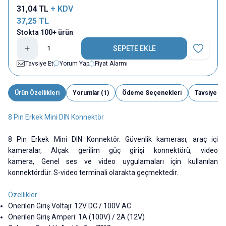
31,04
TL
+ KDV
37,25
TL
Stokta 100+ ürün
SEPETE EKLE
Favoriye E
Tavsiye Et
Yorum Yap
Fiyat Alarmı
Ürün Özellikleri
Yorumlar (1)
Ödeme Seçenekleri
Tavsiye Et
8 Pin Erkek Mini DIN Konnektör
8 Pin Erkek Mini DIN Konnektör.
Güvenlik kamerası,
araç içi
kameralar,
Alçak gerilim güç girişi konnektörü,
video
kamera,
Genel ses ve video uygulamaları
için kullanılan
konnektördür. S-video terminali olarakta geçmektedir.
Özellikler
Önerilen Giriş Voltajı: 12V DC / 100V AC
Önerilen Giriş Amperi: 1A (100V) / 2A (12V)