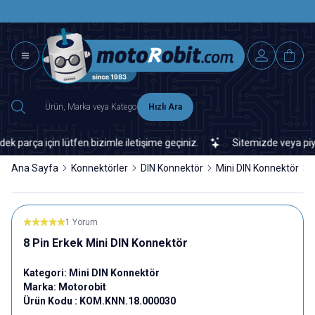
SAAT 15.0
2500 TL ÜZERİ MNG-DHL KARGO ÜCRETSİZ
Hızlı Ara
ça için lütfen bizimle iletişime geçiniz.
Sitemizde veya piyasad
Ana Sayfa
Konnektörler
DIN Konnektör
Mini DIN Konnektör
1 Yorum
8 Pin Erkek Mini DIN Konnektör
Kategori:
Mini DIN Konnektör
Marka:
Motorobit
Ürün Kodu :
KOM.KNN.18.000030