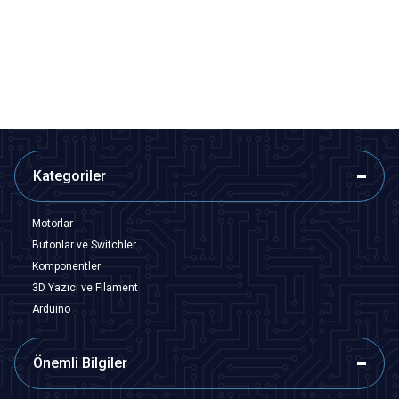
31,04
TL + KDV
27,64
TL + KDV
SEPETE EKLE
SEPETE EKLE
Kategoriler
Motorlar
Butonlar ve Switchler
Komponentler
3D Yazıcı ve Filament
Arduino
Önemli Bilgiler