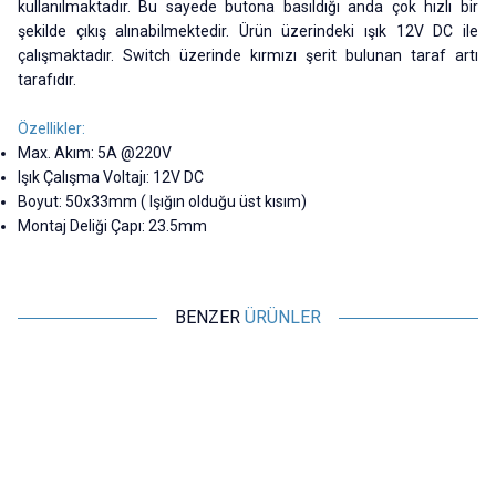
kullanılmaktadır. Bu sayede butona basıldığı anda çok hızlı bir
şekilde çıkış alınabilmektedir. Ürün üzerindeki ışık 12V DC ile
çalışmaktadır. Switch üzerinde kırmızı şerit bulunan taraf artı
tarafıdır.
Özellikler:
Max. Akım: 5A @220V
Işık Çalışma Voltajı: 12V DC
Boyut: 50x33mm ( Işığın olduğu üst kısım)
Montaj Deliği Çapı: 23.5mm
BENZER
ÜRÜNLER
Motorobit
Motorobit
60mm 12V Bombeli Işıklı Oyun
100mm 12V Düz Işıklı Oyun
Makinesi Butonu - Yeşil
Makinesi Butonu - Kırmızı
84,88
TL + KDV
218,25
TL + KDV
SEPETE EKLE
SEPETE EKLE