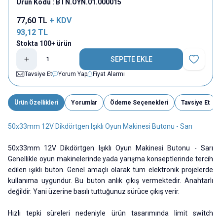
Ürün Kodu :
BTN.OYN.01.000015
77,60
TL
+ KDV
93,12
TL
Stokta 100+ ürün
SEPETE EKLE
Favoriye E
Tavsiye Et
Yorum Yap
Fiyat Alarmı
Ürün Özellikleri
Yorumlar
Ödeme Seçenekleri
Tavsiye Et
50x33mm 12V Dikdörtgen Işıklı Oyun Makinesi Butonu - Sarı
50x33mm 12V Dikdörtgen Işıklı Oyun Makinesi Butonu - Sarı
Genellikle oyun makinelerinde yada yarışma konseptlerinde tercih
edilen ışıklı buton. Genel amaçlı olarak tüm elektronik projelerde
kullanıma uygundur. Bu buton anlık çıkış vermektedir. Anahtarlı
değildir. Yani üzerine basılı tuttuğunuz sürüce çıkış verir.
Hızlı tepki süreleri nedeniyle ürün tasarımında limit switch