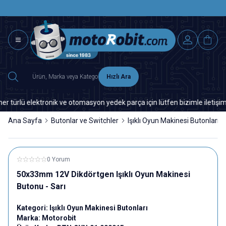
SAAT 15.0
2500 TL ÜZERİ MNG-DHL KARGO ÜCRETSİZ
Hızlı Ara
rlü elektronik ve otomasyon yedek parça için lütfen bizimle iletişime g
Ana Sayfa
Butonlar ve Switchler
Işıklı Oyun Makinesi Butonları
0 Yorum
50x33mm 12V Dikdörtgen Işıklı Oyun Makinesi
Butonu - Sarı
Kategori:
Işıklı Oyun Makinesi Butonları
Marka:
Motorobit