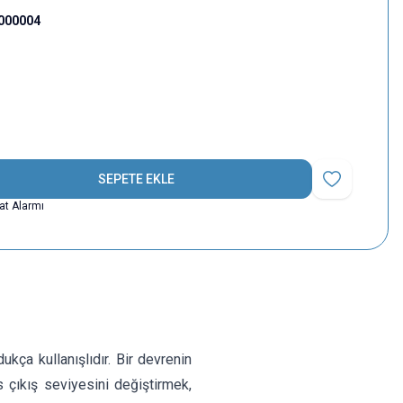
000004
SEPETE EKLE
Favoriye Ekle
yat Alarmı
kça kullanışlıdır. Bir devrenin
s çıkış seviyesini değiştirmek,