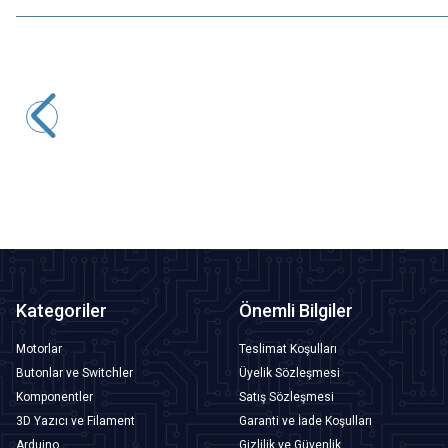
Motorobit
10K Potansiyometre
6,31
TL + KDV
SEPETE EKLE
Kategoriler
Önemli Bilgiler
Motorlar
Teslimat Koşulları
Butonlar ve Switchler
Üyelik Sözleşmesi
Komponentler
Satış Sözleşmesi
3D Yazıcı ve Filament
Garanti ve İade Koşulları
Arduino
Gizlilik ve Güvenlik