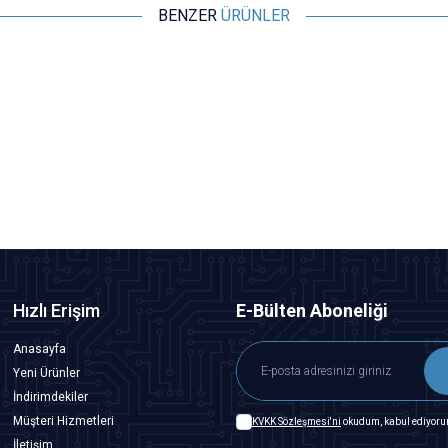
BENZER
ÜRÜNLER
Motorobit
B103 10K 90C Potansiyometre
7,28
TL + KDV
SEPETE EKLE
Hızlı Erişim
E-Bülten Aboneliği
Anasayfa
Yeni Ürünler
İndirimdekiler
Müşteri Hizmetleri
KVKK Sözleşmesi'ni
okudum, kabul ediyoru
İletişim