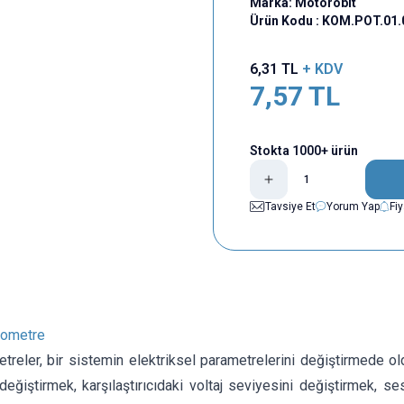
Marka:
Motorobit
Ürün Kodu :
KOM.POT.01.
6,31
TL
+ KDV
7,57
TL
Stokta 1000+ ürün
Tavsiye Et
Yorum Yap
Fi
yometre
reler, bir sistemin elektriksel parametrelerini değiştirmede oldu
değiştirmek, karşılaştırıcıdaki voltaj seviyesini değiştirmek, se