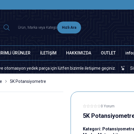
2500 TL ÜZERİ MNG-DHL KARGO ÜCRETSİZ
Hızlı Ara
İRİMLİ ÜRÜNLER
İLETİŞİM
HAKKIMIZDA
OUTLET
inf
yon yedek parça için lütfen bizimle iletişime geçiniz.
Sitemizde 
e
5K Potansiyometre
0 Yorum
5K Potansiyometr
Kategori:
Potansiyometr