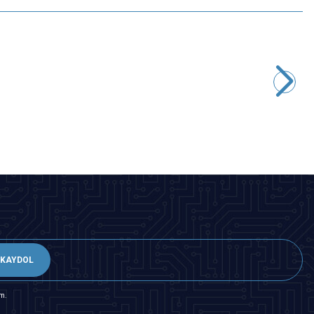
Motorobit
100K Potansiyometre
6,31
TL + KDV
SEPETE EKLE
KAYDOL
m.