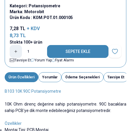
Kategori:
Potansiyometre
Marka:
Motorobit
Ürün Kodu :
KOM.POT.01.000105
7,28
TL
+ KDV
8,73
TL
Stokta 100+ ürün
SEPETE EKLE
Favoriye E
Tavsiye Et
Yorum Yap
Fiyat Alarmı
Ürün Özellikleri
Yorumlar
Ödeme Seçenekleri
Tavsiye Et
B103 10K 90C Potansiyometre
10K Ohm direnç değerine sahip potansiyometre. 90C bacaklara
sahip PCB'ye dik monte edebileceğiniz potansiyometredir.
Özellikler
Montaj Tipi: PCB Montaj