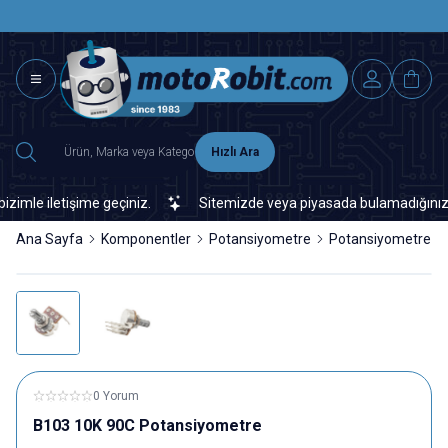
SAAT 15.0
2500 TL ÜZERİ MNG-DHL KARGO ÜCRETSİZ
Hızlı Ara
le iletişime geçiniz.
Sitemizde veya piyasada bulamadığınız her t
Ana Sayfa
Komponentler
Potansiyometre
Potansiyometre
0 Yorum
B103 10K 90C Potansiyometre