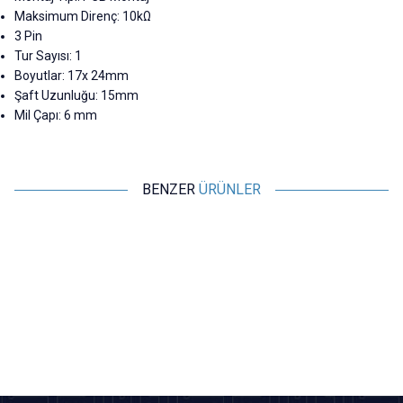
Maksimum Direnç: 10kΩ
3 Pin
Tur Sayısı: 1
Boyutlar: 17x 24mm
Şaft Uzunluğu: 15mm
Mil Çapı: 6 mm
BENZER
ÜRÜNLER
Motorobit
Motorobit
10K Potansiyometre
B103 10K 90C Potansiyometre
6,31
TL + KDV
7,28
TL + KDV
SEPETE EKLE
SEPETE EKLE