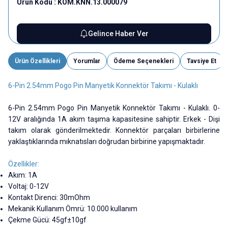
Ürün Kodu :
KOM.KNN.13.000079
Gelince Haber Ver
Ürün Özellikleri
Yorumlar
Ödeme Seçenekleri
Tavsiye Et
6-Pin 2.54mm Pogo Pin Manyetik Konnektör Takımı - Kulaklı
6-Pin 2.54mm Pogo Pin Manyetik Konnektör Takımı - Kulaklı. 0-
12V aralığında 1A akım taşıma kapasitesine sahiptir. Erkek - Dişi
takım olarak gönderilmektedir. Konnektör parçaları birbirlerine
yaklaştıklarında mıknatısları doğrudan birbirine yapışmaktadır.
Özellikler:
Akım: 1A
Voltaj: 0-12V
Kontakt Direnci: 30mOhm
Mekanik Kullanım Ömrü: 10.000 kullanım
Çekme Gücü: 45gf±10gf