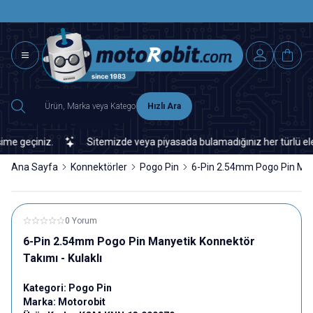
SAAT 15.0
2500 TL ÜZERİ MNG-DHL KARGO ÜCRETSİZ
Hızlı Ara
 geçiniz.
Sitemizde veya piyasada bulamadığınız her türlü elektro
Ana Sayfa
Konnektörler
Pogo Pin
6-Pin 2.54mm Pogo Pin Many
0 Yorum
6-Pin 2.54mm Pogo Pin Manyetik Konnektör
Takımı - Kulaklı
Kategori:
Pogo Pin
Marka:
Motorobit