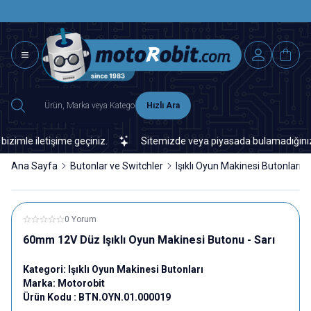
SAAT 15.0
2500 TL ÜZERİ MNG-DHL KARGO ÜCRETSİZ
Hızlı Ara
le iletişime geçiniz.
Sitemizde veya piyasada bulamadığınız her 
Ana Sayfa
Butonlar ve Switchler
Işıklı Oyun Makinesi Butonları
0 Yorum
60mm 12V Düz Işıklı Oyun Makinesi Butonu - Sarı
Kategori:
Işıklı Oyun Makinesi Butonları
Marka:
Motorobit
Ürün Kodu :
BTN.OYN.01.000019