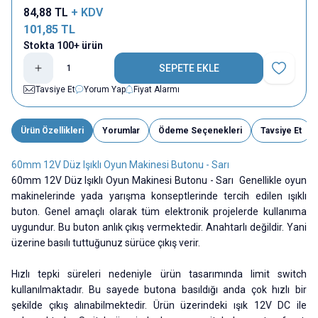
84,88
TL
+ KDV
101,85
TL
Stokta 100+ ürün
SEPETE EKLE
Favoriye E
Tavsiye Et
Yorum Yap
Fiyat Alarmı
Ürün Özellikleri
Yorumlar
Ödeme Seçenekleri
Tavsiye Et
60mm 12V Düz Işıklı Oyun Makinesi Butonu - Sarı
60mm 12V Düz Işıklı Oyun Makinesi Butonu - Sarı Genellikle oyun
makinelerinde yada yarışma konseptlerinde tercih edilen ışıklı
buton. Genel amaçlı olarak tüm elektronik projelerde kullanıma
uygundur. Bu buton anlık çıkış vermektedir. Anahtarlı değildir. Yani
üzerine basılı tuttuğunuz sürüce çıkış verir.
Hızlı tepki süreleri nedeniyle ürün tasarımında limit switch
kullanılmaktadır. Bu sayede butona basıldığı anda çok hızlı bir
şekilde çıkış alınabilmektedir. Ürün üzerindeki ışık 12V DC ile