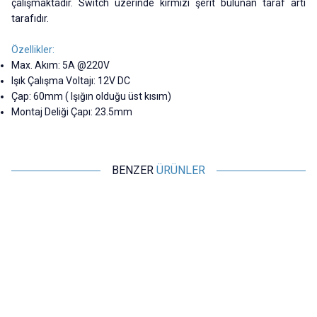
çalışmaktadır. Switch üzerinde kırmızı şerit bulunan taraf artı
tarafıdır.
Özellikler:
Max. Akım: 5A @220V
Işık Çalışma Voltajı: 12V DC
Çap: 60mm ( Işığın olduğu üst kısım)
Montaj Deliği Çapı: 23.5mm
BENZER
ÜRÜNLER
Motorobit
Motorobit
60mm 12V Bombeli Işıklı Oyun
100mm 12V Düz Işıklı Oyun
Makinesi Butonu - Yeşil
Makinesi Butonu - Kırmızı
84,88
TL + KDV
218,25
TL + KDV
SEPETE EKLE
SEPETE EKLE