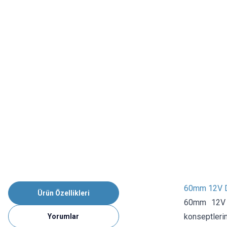
60mm 12V Dü
Ürün Özellikleri
60mm 12V D
konseptlerin
Yorumlar