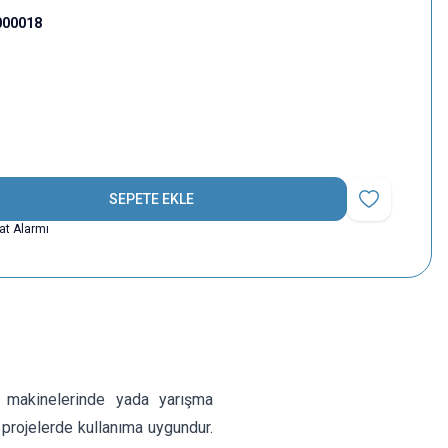
000018
SEPETE EKLE
Favoriye Ekle
yat Alarmı
 makinelerinde yada yarışma
 projelerde kullanıma uygundur.