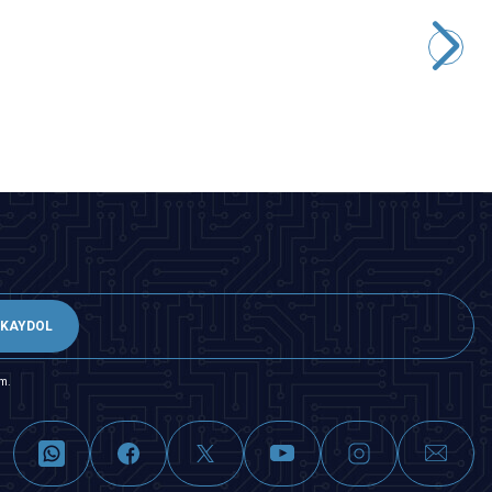
Motorobit
60mm 12V Düz Işıklı Oyun Makinesi Butonu - Kırmızı
84,88
TL + KDV
SEPETE EKLE
KAYDOL
m.