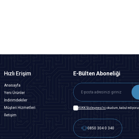
Motorobit
100mm 12V Düz Işıklı Oyun Makinesi Butonu - Kırmızı
218,25
TL + KDV
SEPETE EKLE
Hızlı Erişim
E-Bülten Aboneliği
Anasayfa
Yeni Ürünler
İndirimdekiler
Müşteri Hizmetleri
KVKK Sözleşmesi'ni
okudum, kabul ediyoru
İletişim
0850 304 0 340