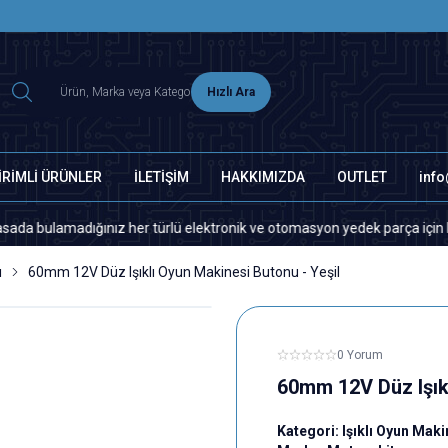
2500 TL ÜZERİ MNG-DHL KARGO ÜCRETSİZ
Hızlı Ara
İRİMLİ ÜRÜNLER
İLETİŞİM
HAKKIMIZDA
OUTLET
inf
amadığınız her türlü elektronik ve otomasyon yedek parça için lütfen biz
ı
60mm 12V Düz Işıklı Oyun Makinesi Butonu - Yeşil
0 Yorum
60mm 12V Düz Işıkl
Kategori:
Işıklı Oyun Maki