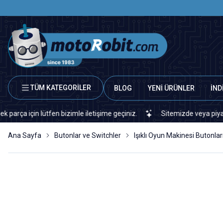
TÜM KATEGORİLER
BLOG
YENİ ÜRÜNLER
İND
çin lütfen bizimle iletişime geçiniz.
Sitemizde veya piyasada bul
Ana Sayfa
Butonlar ve Switchler
Işıklı Oyun Makinesi Butonlar