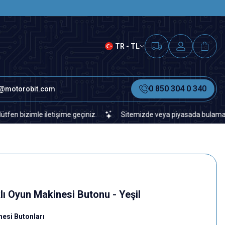
SAAT 15.00'A KADAR VERİLEN S
TR - TL
0 850 304 0 340
o@motorobit.com
imle iletişime geçiniz.
Sitemizde veya piyasada bulamadığınız he
ı Oyun Makinesi Butonu - Yeşil
nesi Butonları