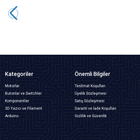
Motorobit
60mm 12V Bombeli Işıklı Oyun Makinesi Butonu - Yeşil
84,88
TL + KDV
SEPETE EKLE
Kategoriler
Önemli Bilgiler
Motorlar
Teslimat Koşulları
Butonlar ve Switchler
Üyelik Sözleşmesi
Komponentler
Satış Sözleşmesi
3D Yazıcı ve Filament
Garanti ve İade Koşulları
Arduino
Gizlilik ve Güvenlik