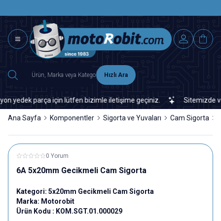
SAAT 15.0
2500 TL ÜZERİ MNG-DHL KARGO ÜCRETSİZ
Hızlı Ara
dek parça için lütfen bizimle iletişime geçiniz.
Sitemizde veya 
Ana Sayfa
Komponentler
Sigorta ve Yuvaları
Cam Sigorta
0 Yorum
6A 5x20mm Gecikmeli Cam Sigorta
Kategori:
5x20mm Gecikmeli Cam Sigorta
Marka:
Motorobit
Ürün Kodu :
KOM.SGT.01.000029