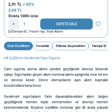
2,91
TL
+ KDV
3,49
TL
Stokta 1000+ ürün
SEPETE EKLE
Favoriye E
Tavsiye Et
Yorum Yap
Fiyat Alarmı
Ürün Özellikleri
Yorumlar
Ödeme Seçenekleri
Tavsiye Et
6A 5x20mm Gecikmeli Cam Sigorta
Cam sigorta, anma akımı içinden geçtiğinde devreyi keserek
çalışır. Sigortadan geçen akım nominal akımı aştığında, ince tel erir
ve devreyi keser. Devre elemanlarını aşırı akım kaynaklı
bozulmalara karşı korur.
Gecikmeli sigortaların farkı dayanabilecekleri akım değeri
geçildiğinde hemen tepki vermemeleri ve devreyi hemen
kesmemeleridir. Böylece özellikle motorlar gibi ilk anda yüksek