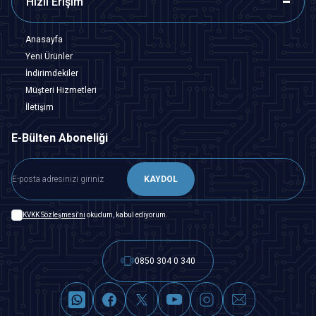
Hızlı Erişim
Anasayfa
Yeni Ürünler
İndirimdekiler
Müşteri Hizmetleri
İletişim
E-Bülten Aboneliği
KAYDOL
KVKK Sözleşmesi'ni
okudum, kabul ediyorum.
0850 304 0 340