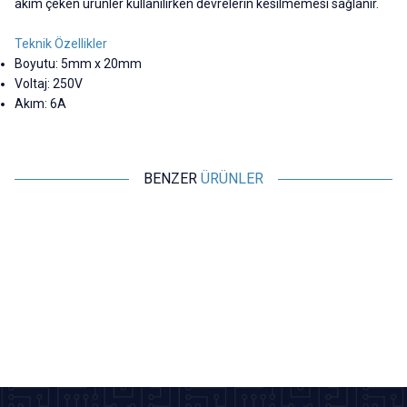
akım çeken ürünler kullanılırken devrelerin kesilmemesi sağlanır.
Teknik Özellikler
Boyutu: 5mm x 20mm
Voltaj: 250V
Akım: 6A
BENZER
ÜRÜNLER
Motorobit
Motorobit
10A 5x20mm Gecikmeli Cam
2A 5x20mm Gecikmeli Cam
Sigorta
Sigorta
2,91
TL + KDV
2,91
TL + KDV
SEPETE EKLE
Tükendi