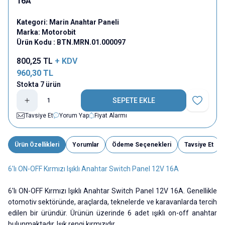
16A
Kategori:
Marin Anahtar Paneli
Marka:
Motorobit
Ürün Kodu :
BTN.MRN.01.000097
800,25
TL
+ KDV
960,30
TL
Stokta 7 ürün
SEPETE EKLE
Favoriye E
Tavsiye Et
Yorum Yap
Fiyat Alarmı
Ürün Özellikleri
Yorumlar
Ödeme Seçenekleri
Tavsiye Et
6'lı ON-OFF Kırmızı Işıklı Anahtar Switch Panel 12V 16A
6'lı ON-OFF Kırmızı Işıklı Anahtar Switch Panel 12V 16A. Genellikle
otomotiv sektöründe, araçlarda, teknelerde ve karavanlarda tercih
edilen bir üründür. Ürünün üzerinde 6 adet ışıklı on-off anahtar
bulunmaktadır. Işık rengi kırmızıdır.