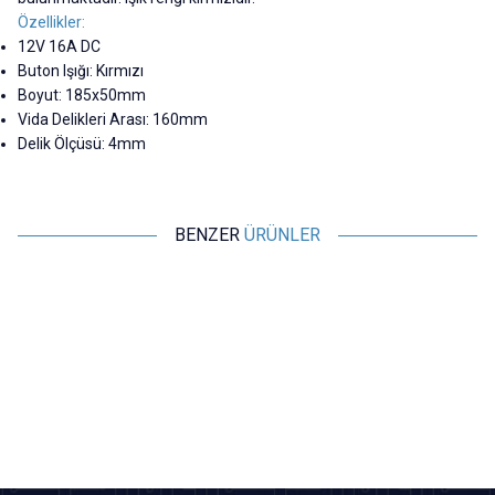
Özellikler:
12V 16A DC
Buton Işığı: Kırmızı
Boyut: 185x50mm
Vida Delikleri Arası: 160mm
Delik Ölçüsü: 4mm
BENZER
ÜRÜNLER
Motorobit
Motorobit
5'li ON-OFF Kırmızı Nokta Işıklı
5'li ON-OFF Mavi Nokta Işıklı
Anahtar Switch Panel 12V-24V
Anahtar Switch Panel 12V-24V
397,70
TL + KDV
344,35
TL + KDV
SEPETE EKLE
SEPETE EKLE