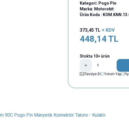
Kategori:
Pogo Pin
Marka:
Motorobit
Ürün Kodu :
KOM.KNN.13.
373,45
TL
+ KDV
448,14
TL
Stokta 10+ ürün
Tavsiye Et
Yorum Yap
Fi
m 90C Pogo Pin Manyetik Konnektör Takımı - Kulaklı