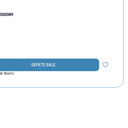
000089
SEPETE EKLE
Favoriye Ekle
yat Alarmı