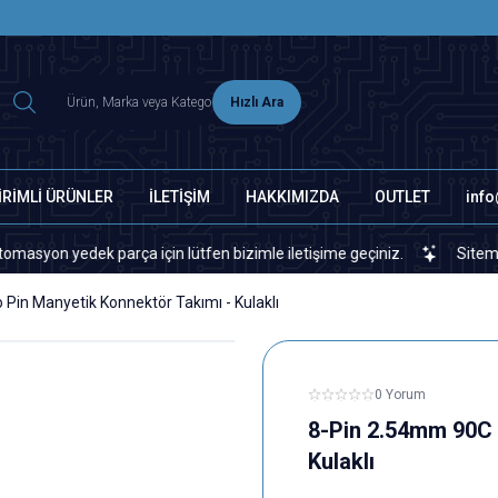
2500 TL ÜZERİ MNG-DHL KARGO ÜCRETSİZ
Hızlı Ara
İRİMLİ ÜRÜNLER
İLETİŞİM
HAKKIMIZDA
OUTLET
inf
ek parça için lütfen bizimle iletişime geçiniz.
Sitemizde veya pi
Pin Manyetik Konnektör Takımı - Kulaklı
0 Yorum
8-Pin 2.54mm 90C 
Kulaklı