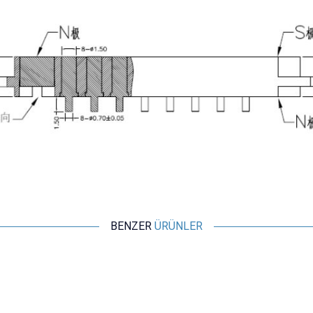
BENZER
ÜRÜNLER
Motorobit
2-Pin 2.8mm Pogo Pin Manyetik Konnektör Takımı - Kulaklı