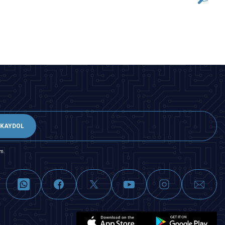
152,78
TL + KDV
SEPETE EKLE
KAYDOL
m.