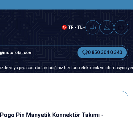
SAAT 15.00'A KADAR VERİLEN S
TR - TL
0 850 304 0 340
o@motorobit.com
yasada bulamadığınız her türlü elektronik ve otomasyon yedek parça için
Pogo Pin Manyetik Konnektör Takımı -