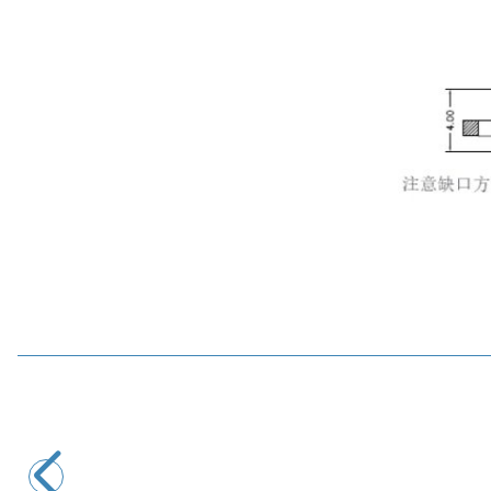
LIKE
LK-2PIN-1840404 2-Pin 2.54mm Pogo Pin Manyetik
Konnektör Takımı - Kulaklı