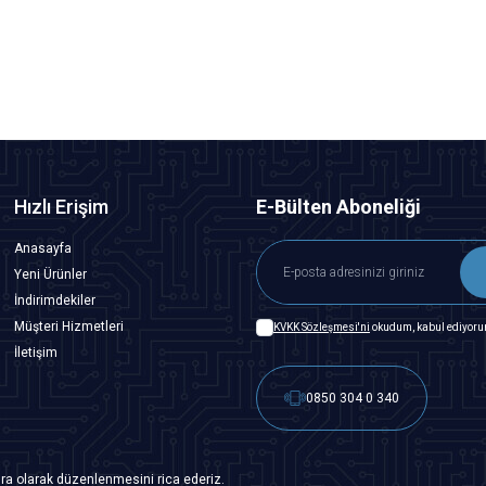
133,38
TL + KDV
Tükendi
Hızlı Erişim
E-Bülten Aboneliği
Anasayfa
Yeni Ürünler
İndirimdekiler
Müşteri Hizmetleri
KVKK Sözleşmesi'ni
okudum, kabul ediyoru
İletişim
0850 304 0 340
ra olarak düzenlenmesini rica ederiz.