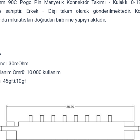
mm 90C Pogo Pin Manyetik Konnektör Takımı - Kulaklı. 0-12
e sahiptir. Erkek - Dişi takım olarak gönderilmektedir. Kon
ında mıknatısları doğrudan birbirine yapışmaktadır.
V
enci: 30mOhm
lanım Ömrü: 10.000 kullanım
: 45gf±10gf