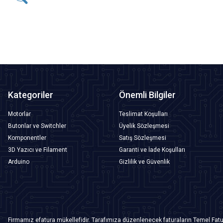
145,50
TL + KDV
SEPETE EKLE
Kategoriler
Önemli Bilgiler
Motorlar
Teslimat Koşulları
Butonlar ve Switchler
Üyelik Sözleşmesi
Komponentler
Satış Sözleşmesi
3D Yazıcı ve Filament
Garanti ve İade Koşulları
Arduino
Gizlilik ve Güvenlik
Firmamız efatura mükellefidir. Tarafımıza düzenlenecek faturaların Temel Fatu