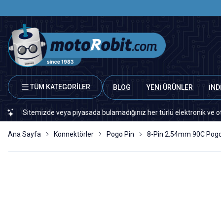
TÜM KATEGORİLER
BLOG
YENİ ÜRÜNLER
İND
mizde veya piyasada bulamadığınız her türlü elektronik ve otomasyon yed
Ana Sayfa
Konnektörler
Pogo Pin
8-Pin 2.54mm 90C Pogo 