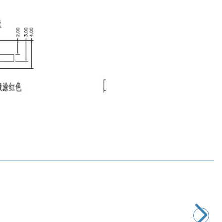
Motorobit
2-Pin 10mm Pogo Pin Manyetik Konnektör Takımı