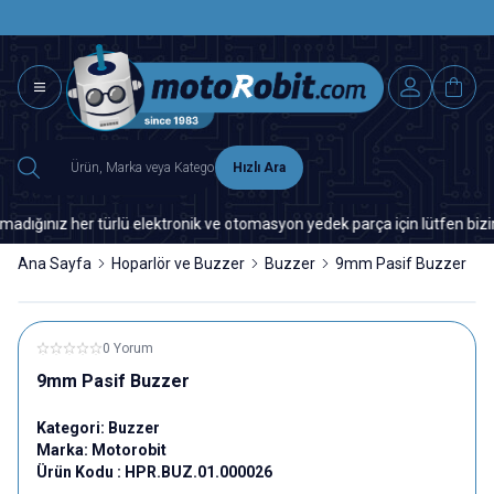
SAAT 15.0
2500 TL ÜZERİ MNG-DHL KARGO ÜCRETSİZ
Hızlı Ara
ınız her türlü elektronik ve otomasyon yedek parça için lütfen bizimle i
Ana Sayfa
Hoparlör ve Buzzer
Buzzer
9mm Pasif Buzzer
0 Yorum
9mm Pasif Buzzer
Kategori:
Buzzer
Marka:
Motorobit
Ürün Kodu :
HPR.BUZ.01.000026