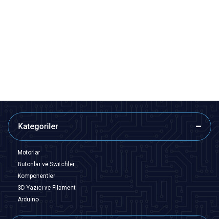
Motorobit
Motorobit
Devreli Buzzer 3-24V 90dB
TMB12A03 3V Aktif Buzer
Siren 30mm
31,53
TL + KDV
7,28
TL + KDV
SEPETE EKLE
Tükendi
Kategoriler
Motorlar
Butonlar ve Switchler
Komponentler
3D Yazıcı ve Filament
Arduino