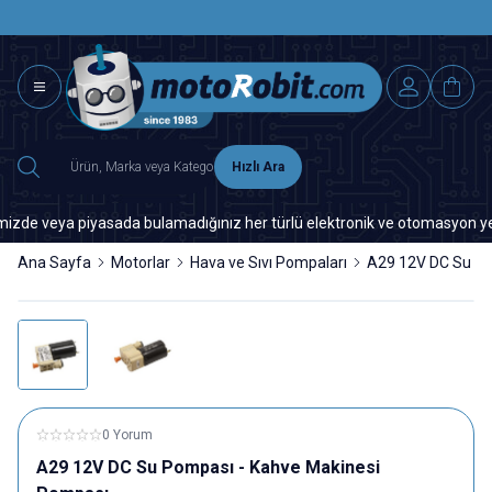
SAAT 15.0
2500 TL ÜZERİ MNG-DHL KARGO ÜCRETSİZ
Hızlı Ara
e veya piyasada bulamadığınız her türlü elektronik ve otomasyon yedek pa
Ana Sayfa
Motorlar
Hava ve Sıvı Pompaları
A29 12V DC Su Po
0 Yorum
A29 12V DC Su Pompası - Kahve Makinesi