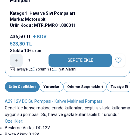
Pompası
Kategori:
Hava ve Sıvı Pompaları
Marka:
Motorobit
Ürün Kodu :
MTR.PMP.01.000011
436,50
TL
+ KDV
523,80
TL
Stokta 10+ ürün
SEPETE EKLE
Favoriye E
Tavsiye Et
Yorum Yap
Fiyat Alarmı
Ürün Özellikleri
Yorumlar
Ödeme Seçenekleri
Tavsiye Et
A29 12V DC Su Pompası - Kahve Makinesi Pompası
Genellikle kahve makinelerinde kullanılan, çeşitli sıvılarla kullanıma
uygun su pompası. Su, hava ve gazla kullanılabilir bir üründür.
Özellikler:
Besleme Voltajı: DC 12V
Boşta Akım: 0.12A