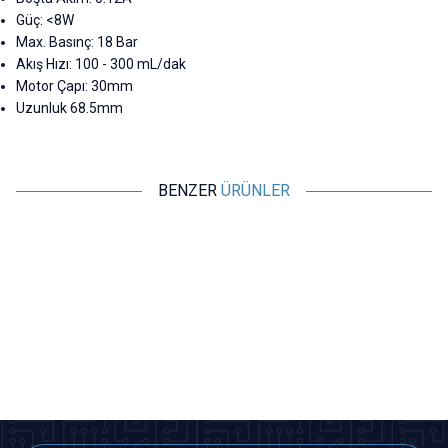
Güç: <8W
Max. Basınç: 18 Bar
Akış Hızı: 100 - 300 mL/dak
Motor Çapı: 30mm
Uzunluk 68.5mm
BENZER
ÜRÜNLER
Motorobit
Motorobit
DC 12V Vakum Pompası - 80KPa
5V 0.5W Evcil Hayvan Su Pınarı
3
10.5L/dk Motor
Pompası
727,50
TL + KDV
291,00
TL + KDV
SEPETE EKLE
SEPETE EKLE