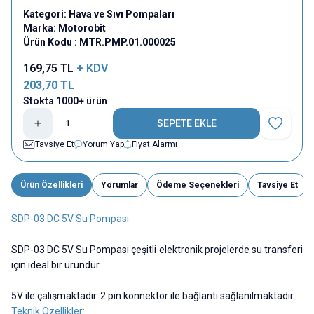
Kategori:
Hava ve Sıvı Pompaları
Marka:
Motorobit
Ürün Kodu :
MTR.PMP.01.000025
169,75
TL
+ KDV
203,70
TL
Stokta 1000+ ürün
SEPETE EKLE
Favoriye E
Tavsiye Et
Yorum Yap
Fiyat Alarmı
Ürün Özellikleri
Yorumlar
Ödeme Seçenekleri
Tavsiye Et
SDP-03 DC 5V Su Pompası
SDP-03 DC 5V Su Pompası çeşitli elektronik projelerde su transferi
için ideal bir üründür.
5V ile çalışmaktadır. 2 pin konnektör ile bağlantı sağlanılmaktadır.
Teknik Özellikler: