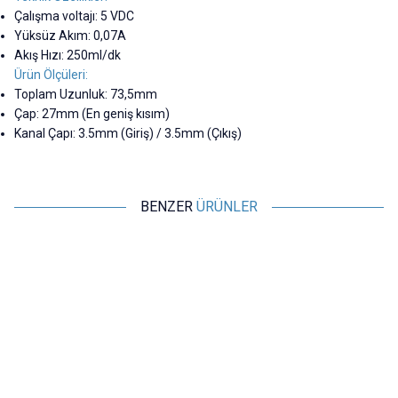
Çalışma voltajı: 5 VDC
Yüksüz Akım: 0,07A
Akış Hızı: 250ml/dk
Ürün Ölçüleri:
Toplam Uzunluk: 73,5mm
Çap: 27mm (En geniş kısım)
Kanal Çapı: 3.5mm (Giriş) / 3.5mm (Çıkış)
BENZER
ÜRÜNLER
Motorobit
Motorobit
DC 12V Vakum Pompası - 80KPa
5V 0.5W Evcil Hayvan Su Pınarı
3
10.5L/dk Motor
Pompası
727,50
TL + KDV
291,00
TL + KDV
SEPETE EKLE
SEPETE EKLE