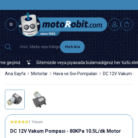
SAAT 15.0
2500 TL ÜZERİ MNG-DHL KARGO ÜCRETSİZ
Hızlı Ara
geçiniz.
Sitemizde veya piyasada bulamadığınız her türlü elektron
Ana Sayfa
Motorlar
Hava ve Sıvı Pompaları
DC 12V Vakum Pom
1 Yorum
DC 12V Vakum Pompası - 80KPa 10.5L/dk Motor