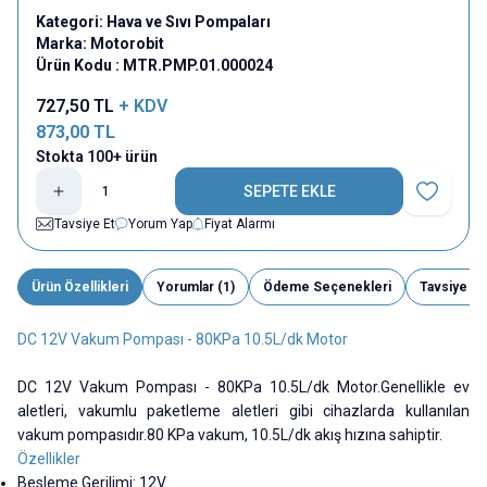
Kategori:
Hava ve Sıvı Pompaları
Marka:
Motorobit
Ürün Kodu :
MTR.PMP.01.000024
727,50
TL
+ KDV
873,00
TL
Stokta 100+ ürün
SEPETE EKLE
Favoriye E
Tavsiye Et
Yorum Yap
Fiyat Alarmı
Ürün Özellikleri
Yorumlar (1)
Ödeme Seçenekleri
Tavsiye Et
DC 12V Vakum Pompası - 80KPa 10.5L/dk Motor
DC 12V Vakum Pompası - 80KPa 10.5L/dk Motor.Genellikle ev
aletleri, vakumlu paketleme aletleri gibi cihazlarda kullanılan
vakum pompasıdır.80 KPa vakum, 10.5L/dk akış hızına sahiptir.
Özellikler
Besleme Gerilimi: 12V