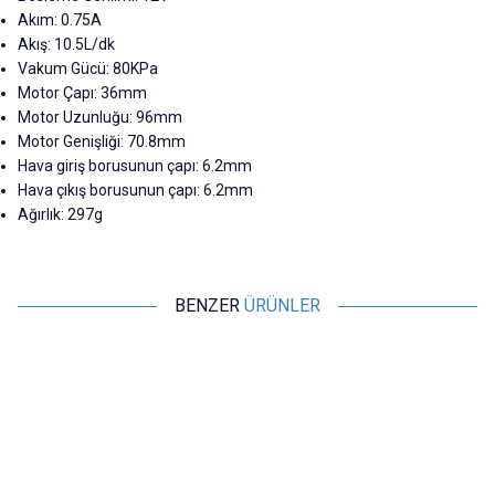
Akım: 0.75A
Akış: 10.5L/dk
Vakum Gücü: 80KPa
Motor Çapı: 36mm
Motor Uzunluğu: 96mm
Motor Genişliği: 70.8mm
Hava giriş borusunun çapı: 6.2mm
Hava çıkış borusunun çapı: 6.2mm
Ağırlık: 297g
BENZER
ÜRÜNLER
Motorobit
Motorobit
DC 12V Vakum Pompası - 80KPa
5V 0.5W Evcil Hayvan Su Pınarı
3
10.5L/dk Motor
Pompası
727,50
TL + KDV
291,00
TL + KDV
SEPETE EKLE
SEPETE EKLE