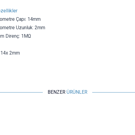
zellikler
yometre Çapı: 14mm
ometre Uzunluk: 2mm
m Direnç: 1MΩ
: 14x 2mm
BENZER
ÜRÜNLER
Motorobit
B103 10K 90C Potansiyometre
7,28
TL + KDV
SEPETE EKLE