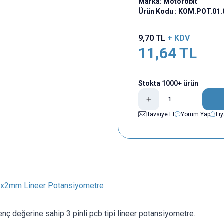
Marka:
Motorobit
Ürün Kodu :
KOM.POT.01.
9,70
TL
+ KDV
11,64
TL
Stokta 1000+ ürün
Tavsiye Et
Yorum Yap
Fi
x2mm Lineer Potansiyometre
ç değerine sahip 3 pinli pcb tipi lineer potansiyometre.