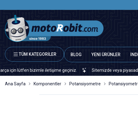
TÜM KATEGORİLER
BLOG
YENİ ÜRÜNLER
İND
ütfen bizimle iletişime geçiniz.
Sitemizde veya piyasada bulamadı
Ana Sayfa
Komponentler
Potansiyometre
Potansiyometr