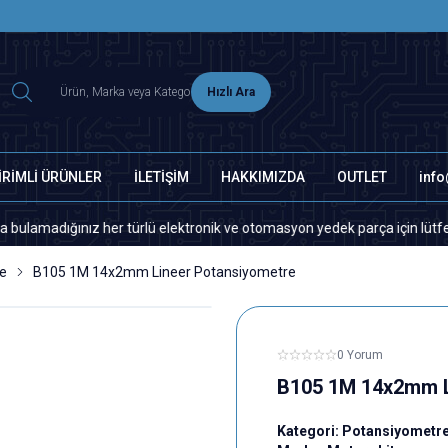
2500 TL ÜZERİ MNG-DHL KARGO ÜCRETSİZ
Hızlı Ara
İRİMLİ ÜRÜNLER
İLETİŞİM
HAKKIMIZDA
OUTLET
inf
ğınız her türlü elektronik ve otomasyon yedek parça için lütfen bizimle
e
B105 1M 14x2mm Lineer Potansiyometre
0 Yorum
B105 1M 14x2mm L
Kategori:
Potansiyometr