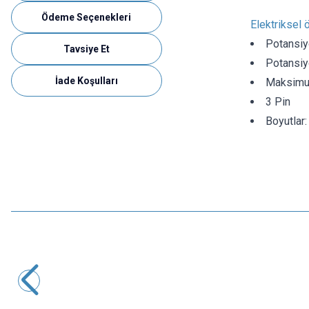
Ödeme Seçenekleri
Elektriksel ö
Potansi
Tavsiye Et
Potansiy
İade Koşulları
Maksimu
3 Pin
Boyutlar
Motorobit
10K Potansiyometre
6,31
TL + KDV
SEPETE EKLE