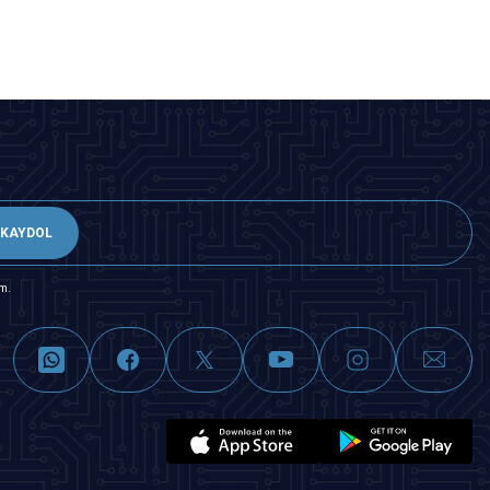
KAYDOL
m.