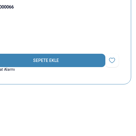
000066
SEPETE EKLE
Favoriye Ekle
yat Alarmı