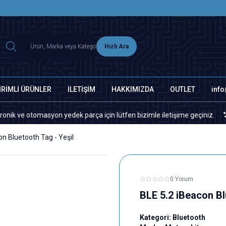
2500 TL ÜZERİ MNG-DHL KARGO ÜCRETSİZ
Hızlı Ara
İRİMLİ ÜRÜNLER
İLETİŞİM
HAKKIMIZDA
OUTLET
inf
otomasyon yedek parça için lütfen bizimle iletişime geçiniz.
Site
on Bluetooth Tag - Yeşil
0 Yorum
BLE 5.2 iBeacon Bl
Kategori:
Bluetooth