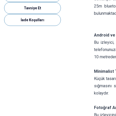
25m blueto
Tavsiye Et
bulunmaktadı
İade Koşulları
Android ve i
Bu izleyici,
telefonunuza
10 metreden 
Minimalist
Küçük tasarı
sığmasını s
kolaydır.
Fotoğraf Am
Bu izleyicin