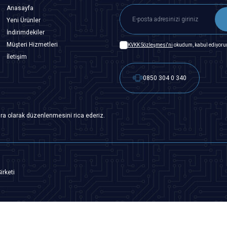
Anasayfa
Yeni Ürünler
İndirimdekiler
Müşteri Hizmetleri
KVKK Sözleşmesi'ni
okudum, kabul ediyoru
İletişim
0850 304 0 340
ra olarak düzenlenmesini rica ederiz.
irketi