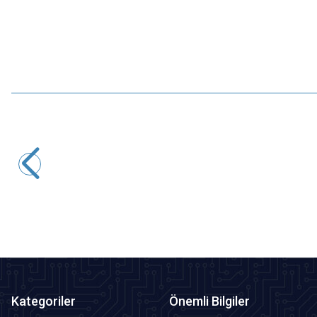
Motorobit
ESP32 DEV KIT V1 Wifi ve Bluetooth Modülü
354,05
TL + KDV
SEPETE EKLE
Kategoriler
Önemli Bilgiler