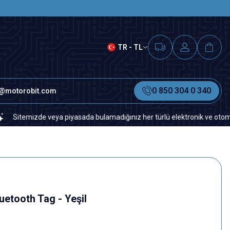
SAAT 15.00'A KADAR VERİLEN S
TR - TL
0 850 304 0 340
o@motorobit.com
mizde veya piyasada bulamadığınız her türlü elektronik ve otomasyon yed
uetooth Tag - Yeşil