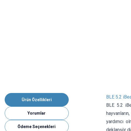
BLE 5.2 iBea
Ürün Özellikleri
BLE 5.2 iBe
hayvanların
Yorumlar
yardımcı olm
Ödeme Seçenekleri
deklanşör dü