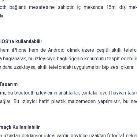
oth bağlantı mesafesine sahiptir. İç mekanda 15m, dış me
r.
OS'ta kullanılabilir
 hem iPhone hem de Android olmak üzere çeşitli akıllı telefon tü
 bağlanarak, bu izleyiciye bağlı öğenin konumunu tespit edebilir
daha uzaktaysa, akıllı telefondaki uygulama bir bip sesi çıkarır.
 Tasarım
mı, bu bluetooth izleyicinin anahtarlar, çantalar, evcil hayvan tasm
ağlar. Bu izleyici hafif plastik malzemeden yapılmıştır, bu n
açlı Kullanılabilir
in uzaktan deklanşör işlevi vardır, böylece uzaktan fotoğraf çekeb