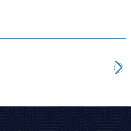
Motorobit
HC06 Bluetooth DIP
181,88
TL + KDV
SEPETE EKLE