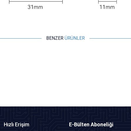
BENZER
ÜRÜNLER
Motorobit
I-WAVE 30-Pin Bluetooth 5.0 Ses Alıcısı
121,25
TL + KDV
SEPETE EKLE
Hızlı Erişim
E-Bülten Aboneliği