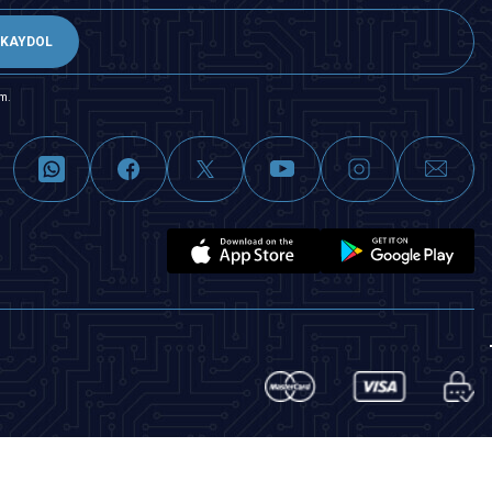
KAYDOL
m.