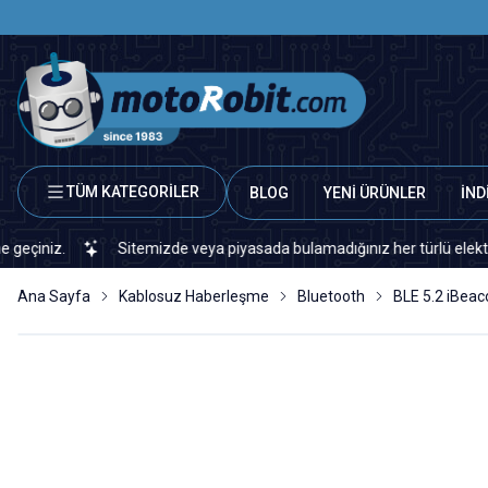
TÜM KATEGORİLER
BLOG
YENİ ÜRÜNLER
İND
z.
Sitemizde veya piyasada bulamadığınız her türlü elektronik ve 
Ana Sayfa
Kablosuz Haberleşme
Bluetooth
BLE 5.2 iBeac