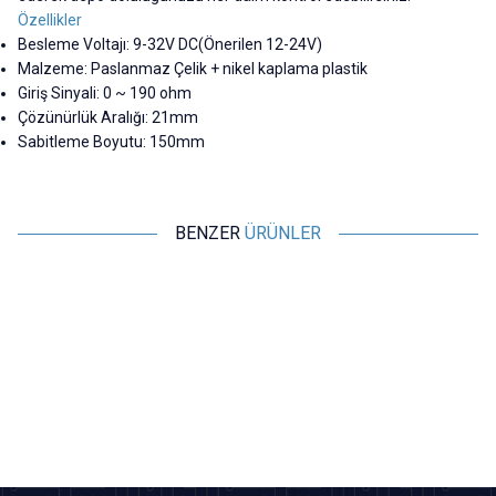
Özellikler
Besleme Voltajı: 9-32V DC(Önerilen 12-24V)
Malzeme: Paslanmaz Çelik + nikel kaplama plastik
Giriş Sinyali: 0 ~ 190 ohm
Çözünürlük Aralığı: 21mm
Sabitleme Boyutu: 150mm
BENZER
ÜRÜNLER
Motorobit
Motorobit
PH0-14 PH Değeri Algılama
XKC-Y25-PNP Sıvı Seviye
Sensörü Modülü + PH Elektrot
Sensörü
Probu
1.261,00
TL + KDV
436,50
TL + KDV
Tükendi
SEPETE EKLE