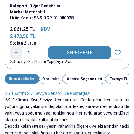
Kategori:
Diğer Sensörler
Marka:
Motorobit
Ürün Kodu :
SNS.DGR.01.000028
2.061,25
TL
+ KDV
2.473,50
TL
Stokta 2 ürün
SEPETE EKLE
Favoriye E
Tavsiye Et
Yorum Yap
Fiyat Alarmı
Ürün Özellikleri
Yorumlar
Ödeme Seçenekleri
Tavsiye Et
BS 150mm Sıvı Seviye Sensörü ve Göstergesi
BS 150mm Sıvı Seviye Sensörü ve Göstergesi, her türlü su
yoğunluğuna yakın sıvı depolarında, tekne, karavan, ev, endüstride
yakıt veya soğutma yağı tanklarında, her türlü araç veya endüstri
alanında rahalıkla kullanabilirsiniz.
Depoda kalan sıvı seviyesini rahatlıkla ölçerek ve ekranından takip
ederek depo doluluğunuzu her daim kontrol edebilirsiniz.