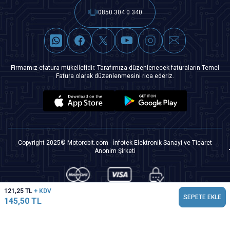
0850 304 0 340
Firmamız efatura mükellefidir. Tarafımıza düzenlenecek faturaların Temel
Fatura olarak düzenlenmesini rica ederiz.
Copyright 2025© Motorobit.com - İnfotek Elektronik Sanayi ve Ticaret
Anonim Şirketi
121,25
TL
+ KDV
SEPETE EKLE
145,50
TL
T
-Soft
|
Premium