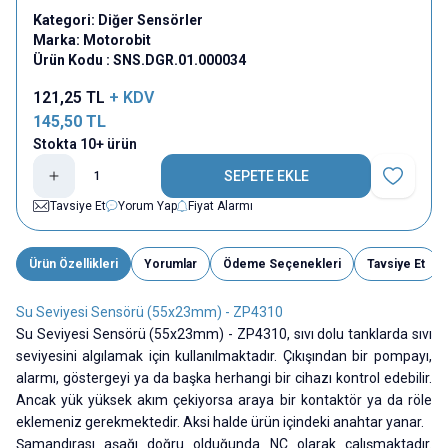
Kategori:
Diğer Sensörler
Marka:
Motorobit
Ürün Kodu :
SNS.DGR.01.000034
121,25
TL
+ KDV
145,50
TL
Stokta 10+ ürün
SEPETE EKLE
Favoriye E
Tavsiye Et
Yorum Yap
Fiyat Alarmı
Ürün Özellikleri
Yorumlar
Ödeme Seçenekleri
Tavsiye Et
Su Seviyesi Sensörü (55x23mm) - ZP4310
Su Seviyesi Sensörü (55x23mm) - ZP4310, sıvı dolu tanklarda sıvı
seviyesini algılamak için kullanılmaktadır. Çıkışından bir pompayı,
alarmı, göstergeyi ya da başka herhangi bir cihazı kontrol edebilir.
Ancak yük yüksek akım çekiyorsa araya bir kontaktör ya da röle
eklemeniz gerekmektedir. Aksi halde ürün içindeki anahtar yanar.
Şamandırası aşağı doğru olduğunda NC olarak çalışmaktadır.