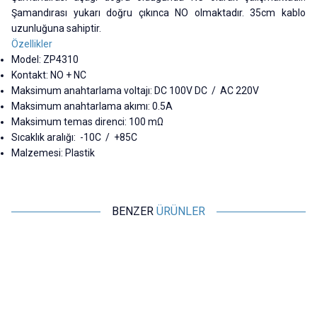
Şamandırası yukarı doğru çıkınca NO olmaktadır. 35cm kablo
uzunluğuna sahiptir.
Özellikler
Model: ZP4310
Kontakt: NO + NC
Maksimum anahtarlama voltajı: DC 100V DC / AC 220V
Maksimum anahtarlama akımı: 0.5A
Maksimum temas direnci: 100 mΩ
Sıcaklık aralığı: -10C / +85C
Malzemesi: Plastik
BENZER
ÜRÜNLER
Motorobit
Motorobit
PH0-14 PH Değeri Algılama
XKC-Y25-PNP Sıvı Seviye
Sensörü Modülü + PH Elektrot
Sensörü
Probu
1.261,00
TL + KDV
436,50
TL + KDV
Tükendi
SEPETE EKLE