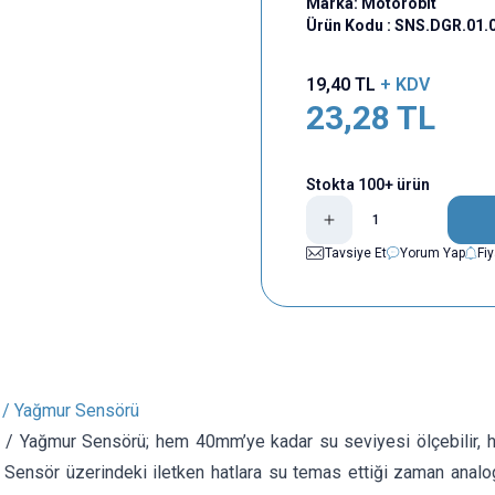
Marka:
Motorobit
Ürün Kodu :
SNS.DGR.01.
19,40
TL
+ KDV
23,28
TL
Stokta 100+ ürün
Tavsiye Et
Yorum Yap
Fi
 / Yağmur Sensörü
 / Yağmur Sensörü; hem 40mm’ye kadar su seviyesi ölçebilir,
ir. Sensör üzerindeki iletken hatlara su temas ettiği zaman analog 