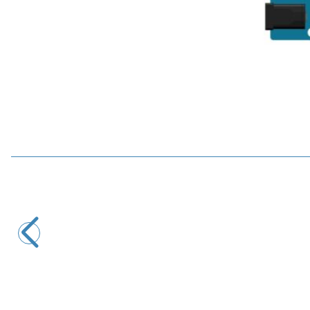
Motorobit
PH0-14 PH Değeri Algılama Sensörü Modülü + PH Elektrot
Probu
1.261,00
TL + KDV
Tükendi