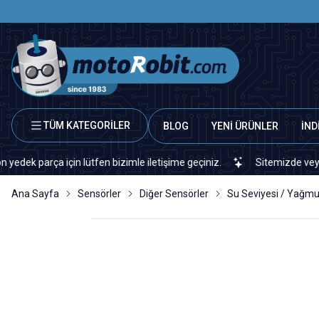
TÜM KATEGORİLER
BLOG
YENİ ÜRÜNLER
İND
ça için lütfen bizimle iletişime geçiniz.
Sitemizde veya piyasada
Ana Sayfa
Sensörler
Diğer Sensörler
Su Seviyesi / Yağm