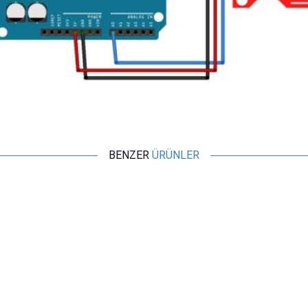
BENZER
ÜRÜNLER
Motorobit
XKC-Y25-PNP Sıvı Seviye Sensörü
436,50
TL + KDV
SEPETE EKLE