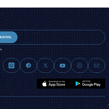
KAYDOL
m.