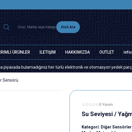
2500 TL ÜZERİ MNG-DHL KARGO ÜCRETSİZ
Hızlı Ara
İRİMLİ ÜRÜNLER
İLETİŞİM
HAKKIMIZDA
OUTLET
inf
 bulamadığınız her türlü elektronik ve otomasyon yedek parça için lütfe
ur Sensörü
0 Yorum
Su Seviyesi / Yağ
Kategori:
Diğer Sensörler