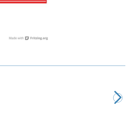
Motorobit
IR Alıcı Verici Kumanda Seti
46,08
TL + KDV
SEPETE EKLE