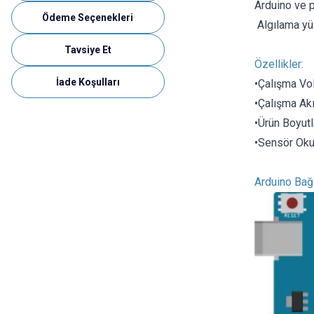
Arduino ve p
Ödeme Seçenekleri
Algılama yüz
Tavsiye Et
Özellikler:
İade Koşulları
•
Çalışma Vol
•
Çalışma Ak
•
Ürün Boyut
•
Sensör Ok
Arduino Bağ