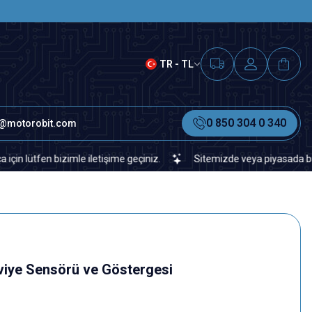
SAAT 15.00'A KADAR VERİLEN S
TR - TL
0 850 304 0 340
o@motorobit.com
en bizimle iletişime geçiniz.
Sitemizde veya piyasada bulamadığın
iye Sensörü ve Göstergesi