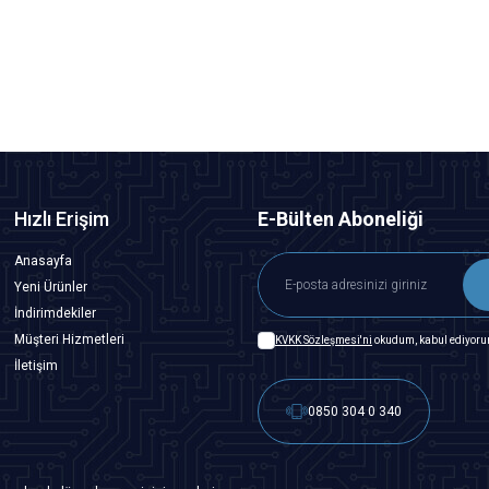
436,50
TL + KDV
SEPETE EKLE
Hızlı Erişim
E-Bülten Aboneliği
Anasayfa
Yeni Ürünler
İndirimdekiler
Müşteri Hizmetleri
KVKK Sözleşmesi'ni
okudum, kabul ediyoru
İletişim
0850 304 0 340