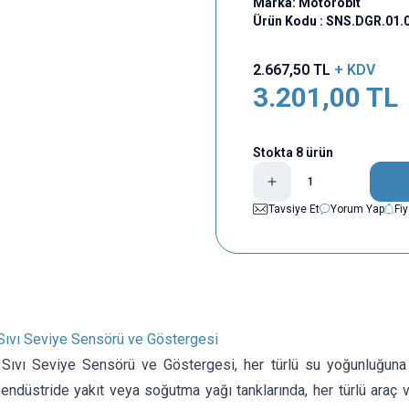
Marka:
Motorobit
Ürün Kodu :
SNS.DGR.01.
2.667,50
TL
+ KDV
3.201,00
TL
Stokta 8 ürün
Tavsiye Et
Yorum Yap
Fi
vı Seviye Sensörü ve Göstergesi
vı Seviye Sensörü ve Göstergesi, her türlü su yoğunluğuna y
 endüstride yakıt veya soğutma yağı tanklarında, her türlü araç v