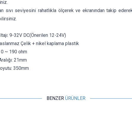
iniz.
n sıvı seviyesini rahatlıkla ölçerek ve ekranından takip eder
lirsiniz.
tajı: 9-32V DC(Önerilen 12-24V)
slanmaz Çelik + nikel kaplama plastik
i: 0 ~ 190 ohm
Aralığı: 21mm
Boyutu: 350mm
BENZER
ÜRÜNLER
Motorobit
XKC-Y25-PNP Sıvı Seviye Sensörü