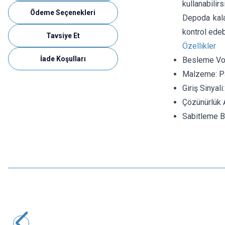
kullanabilirs
Ödeme Seçenekleri
Depoda kala
kontrol edebi
Tavsiye Et
Özellikler
İade Koşulları
Besleme Vol
Malzeme: Pa
Giriş Sinyal
Çözünürlük 
Sabitleme 
Motorobit
PH0-14 PH Değeri Algılama Sensörü Modülü + PH Elektrot
Probu