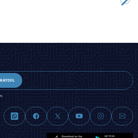
46,08
TL + KDV
SEPETE EKLE
KAYDOL
m.