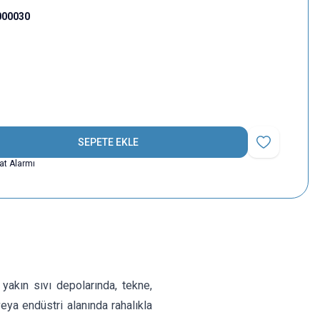
000030
SEPETE EKLE
Favoriye Ekle
yat Alarmı
akın sıvı depolarında, tekne,
eya endüstri alanında rahalıkla