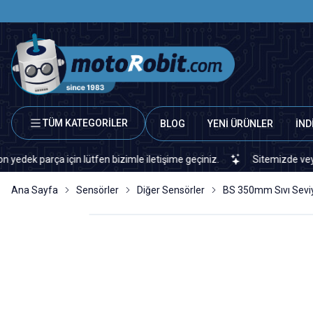
TÜM KATEGORİLER
BLOG
YENİ ÜRÜNLER
İND
arça için lütfen bizimle iletişime geçiniz.
Sitemizde veya piyasa
Ana Sayfa
Sensörler
Diğer Sensörler
BS 350mm Sıvı Sevi