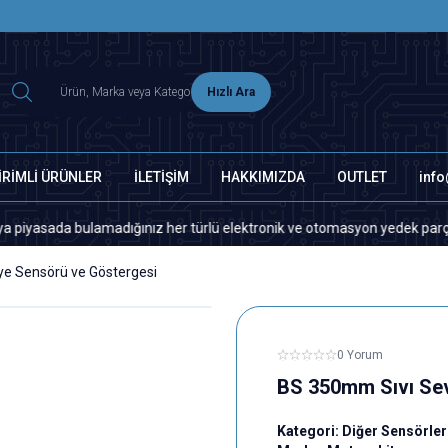
2500 TL ÜZERİ MNG-DHL KARGO ÜCRETSİZ
Hızlı Ara
İRİMLİ ÜRÜNLER
İLETİŞİM
HAKKIMIZDA
OUTLET
inf
da bulamadığınız her türlü elektronik ve otomasyon yedek parça için lütf
ye Sensörü ve Göstergesi
0 Yorum
BS 350mm Sıvı Sev
Kategori:
Diğer Sensörler