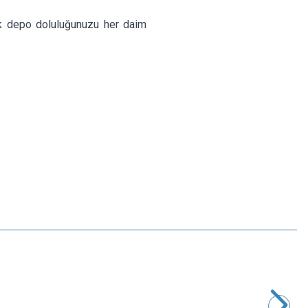
ek depo doluluğunuzu her daim
Motorobit
IR Alıcı Verici Kumanda Seti