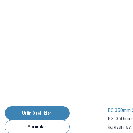
BS 350mm Sı
Ürün Özellikleri
BS 350mm Sı
karavan, ev,
Yorumlar