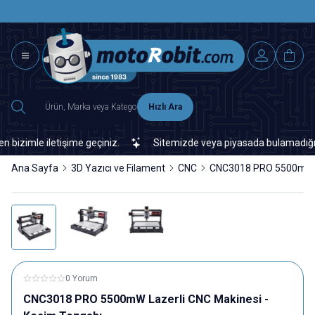
SAAT 15.0
2500 TL ÜZERİ MNG-DHL KARGO ÜCRETSİZ
Hızlı Ara
imle iletişime geçiniz.
Sitemizde veya piyasada bulamadığınız her
Ana Sayfa
3D Yazıcı ve Filament
CNC
CNC3018 PRO 5500mW La
0 Yorum
CNC3018 PRO 5500mW Lazerli CNC Makinesi -