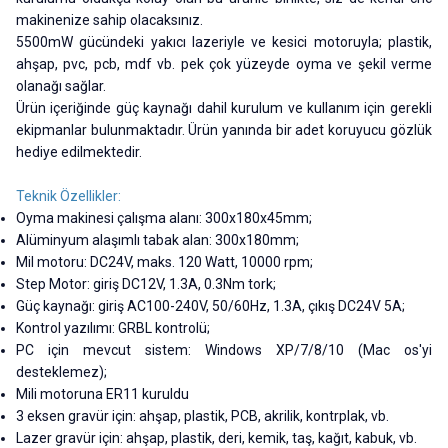
makinenize sahip olacaksınız.
5500mW gücündeki yakıcı lazeriyle ve kesici motoruyla; plastik,
ahşap, pvc, pcb, mdf vb. pek çok yüzeyde oyma ve şekil verme
olanağı sağlar.
Ürün içeriğinde güç kaynağı dahil kurulum ve kullanım için gerekli
ekipmanlar bulunmaktadır. Ürün yanında bir adet koruyucu gözlük
hediye edilmektedir.
Teknik Özellikler:
Oyma makinesi çalışma alanı: 300x180x45mm;
Alüminyum alaşımlı tabak alan: 300x180mm;
Mil motoru: DC24V, maks. 120 Watt, 10000 rpm;
Step Motor: giriş DC12V, 1.3A, 0.3Nm tork;
Güç kaynağı: giriş AC100-240V, 50/60Hz, 1.3A, çıkış DC24V 5A;
Kontrol yazılımı: GRBL kontrolü;
PC için mevcut sistem: Windows XP/7/8/10 (Mac os'yi
desteklemez);
Mili motoruna ER11 kuruldu
3 eksen gravür için: ahşap, plastik, PCB, akrilik, kontrplak, vb.
Lazer gravür için: ahşap, plastik, deri, kemik, taş, kağıt, kabuk, vb.