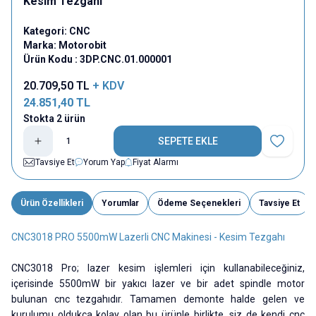
Kesim Tezgahı
Kategori:
CNC
Marka:
Motorobit
Ürün Kodu :
3DP.CNC.01.000001
20.709,50
TL
+ KDV
24.851,40
TL
Stokta 2 ürün
SEPETE EKLE
Favoriye E
Tavsiye Et
Yorum Yap
Fiyat Alarmı
Ürün Özellikleri
Yorumlar
Ödeme Seçenekleri
Tavsiye Et
CNC3018 PRO 5500mW Lazerli CNC Makinesi - Kesim Tezgahı
CNC3018 Pro; lazer kesim işlemleri için kullanabileceğiniz,
içerisinde 5500mW bir yakıcı lazer ve bir adet spindle motor
bulunan cnc tezgahıdır. Tamamen demonte halde gelen ve
kurulumu oldukça kolay olan bu ürünle birlikte, siz de kendi cnc