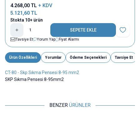
4.268,00
TL
+ KDV
5.121,60
TL
Stokta 10+ ürün
SEPETE EKLE
Favoriye E
Tavsiye Et
Yorum Yap
Fiyat Alarmı
Ürün Özellikleri
Yorumlar
Ödeme Seçenekleri
Tavsiye Et
CT-80 - Skp Sıkma Pensesi 8-95 mm2
SKP Sıkma Pensesi 8-95mm2
BENZER
ÜRÜNLER
Motorobit
Motorobit
Yeni
SN-01BM İzolesiz Terminal
RG6/59 Kablo Soyucu - Kablo
Sıkma Pensesi 0.08-0.5 mm2
Açma Aparatı