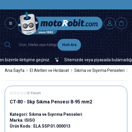
SAAT 15.0
2500 TL ÜZERİ MNG-DHL KARGO ÜCRETSİZ
Hızlı Ara
zimle iletişime geçiniz.
Sitemizde veya piyasada bulamadığınız he
Ana Sayfa
El Aletleri ve Hırdavat
Sıkma ve Sıyırma Penseleri
C
0 Yorum
CT-80 - Skp Sıkma Pensesi 8-95 mm2
Kategori:
Sıkma ve Sıyırma Penseleri
Marka:
ISISO
Ürün Kodu :
ELA.SSP.01.000013