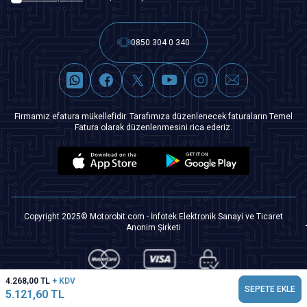
0850 304 0 340
Firmamız efatura mükellefidir. Tarafımıza düzenlenecek faturaların Temel
Fatura olarak düzenlenmesini rica ederiz.
Copyright 2025© Motorobit.com - İnfotek Elektronik Sanayi ve Ticaret
Anonim Şirketi
4.268,00
TL
+ KDV
SEPETE EKLE
5.121,60
TL