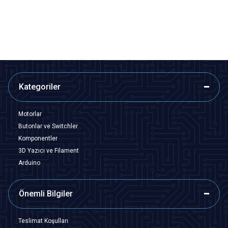
921,50
TL + KDV
109,13
TL + KDV
SEPETE EKLE
SEPETE EKLE
Kategoriler
Motorlar
Butonlar ve Switchler
Komponentler
3D Yazıcı ve Filament
Arduino
Önemli Bilgiler
Teslimat Koşulları