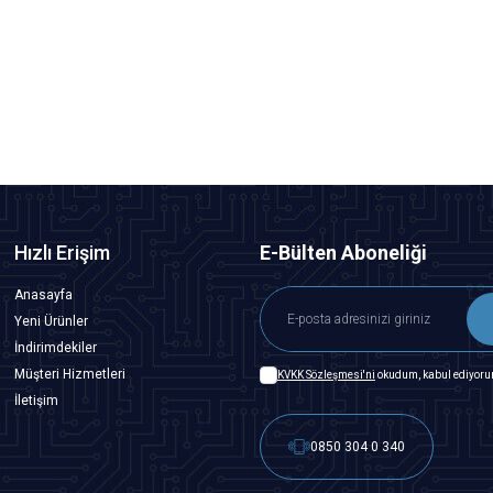
RG6/59 Kablo Soyucu - Kablo Açma Aparatı
109,13
TL + KDV
SEPETE EKLE
Hızlı Erişim
E-Bülten Aboneliği
Anasayfa
Yeni Ürünler
İndirimdekiler
Müşteri Hizmetleri
KVKK Sözleşmesi'ni
okudum, kabul ediyoru
İletişim
0850 304 0 340