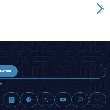
SN-02BM İzolesiz Terminal Sıkma Pensesi 0.08-0.5 mm2
970,00
TL + KDV
Tükendi
KAYDOL
m.