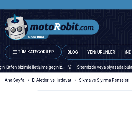
TÜM KATEGORİLER
BLOG
YENİ ÜRÜNLER
İND
zimle iletişime geçiniz.
Sitemizde veya piyasada bulamadığınız he
Ana Sayfa
El Aletleri ve Hırdavat
Sıkma ve Sıyırma Penseleri