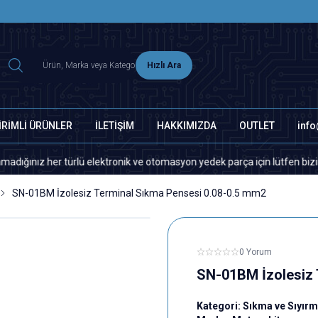
2500 TL ÜZERİ MNG-DHL KARGO ÜCRETSİZ
Hızlı Ara
İRİMLİ ÜRÜNLER
İLETİŞİM
HAKKIMIZDA
OUTLET
inf
r türlü elektronik ve otomasyon yedek parça için lütfen bizimle iletişim
SN-01BM İzolesiz Terminal Sıkma Pensesi 0.08-0.5 mm2
0 Yorum
SN-01BM İzolesiz 
Kategori:
Sıkma ve Sıyırm