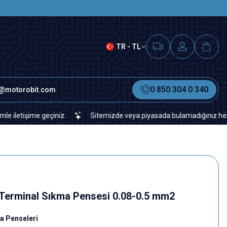
SAAT 15.00'A KADAR VERİLEN S
TR - TL
0 850 304 0 340
o@motorobit.com
e geçiniz.
Sitemizde veya piyasada bulamadığınız her türlü elekt
Terminal Sıkma Pensesi 0.08-0.5 mm2
a Penseleri