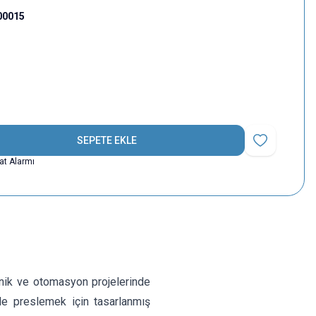
00015
SEPETE EKLE
Favoriye Ekle
yat Alarmı
nik ve otomasyon projelerinde
lde preslemek için tasarlanmış