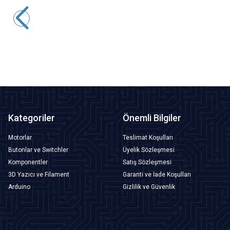
SN-01BM İzolesiz Terminal Sıkma Pensesi 0.08-0.5 mm2
921,50
TL + KDV
SEPETE EKLE
Kategoriler
Önemli Bilgiler
Motorlar
Teslimat Koşulları
Butonlar ve Switchler
Üyelik Sözleşmesi
Komponentler
Satış Sözleşmesi
3D Yazıcı ve Filament
Garanti ve İade Koşulları
Arduino
Gizlilik ve Güvenlik