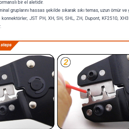
manslı bir el aletidir.
minal gruplarını hassas şekilde sıkarak sıkı temas, uzun ömür ve g
i konnektörler; JST PH, XH, SH, SHL, ZH, Dupont, KF2510, XH
.