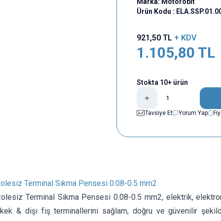
Marka:
Motorobit
Ürün Kodu :
ELA.SSP.01.0
921,50
TL
+ KDV
1.105,80
TL
Stokta 10+ ürün
Tavsiye Et
Yorum Yap
Fi
lesiz Terminal Sıkma Pensesi 0.08-0.5 mm2
lesiz Terminal Sıkma Pensesi 0.08-0.5 mm2, elektrik, elektro
erkek & dişi fiş terminallerini sağlam, doğru ve güvenilir şeki