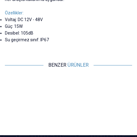
Özellikler:
Voltaj: DC 12V - 48V
Güç: 15W
Desibel: 105dB
Su geçirmez sınıf: IP67
BENZER
ÜRÜNLER
Motorobit
Motorobit
Devreli Buzzer 3-24V 90dB
TMB12A03 3V Aktif Buzer
Siren 30mm
31,53
TL + KDV
7,28
TL + KDV
SEPETE EKLE
Tükendi