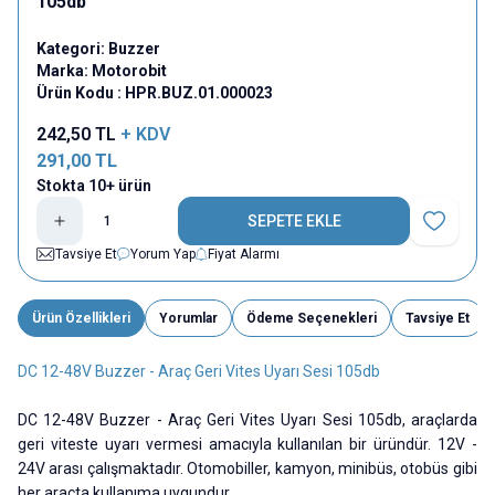
105db
Kategori:
Buzzer
Marka:
Motorobit
Ürün Kodu :
HPR.BUZ.01.000023
242,50
TL
+ KDV
291,00
TL
Stokta 10+ ürün
SEPETE EKLE
Favoriye E
Tavsiye Et
Yorum Yap
Fiyat Alarmı
Ürün Özellikleri
Yorumlar
Ödeme Seçenekleri
Tavsiye Et
DC 12-48V Buzzer - Araç Geri Vites Uyarı Sesi 105db
DC 12-48V Buzzer - Araç Geri Vites Uyarı Sesi 105db, araçlarda
geri viteste uyarı vermesi amacıyla kullanılan bir üründür. 12V -
24V arası çalışmaktadır. Otomobiller, kamyon, minibüs, otobüs gibi
her araçta kullanıma uygundur.