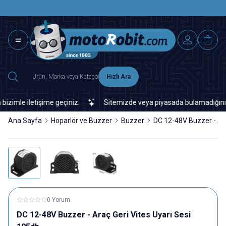
SAAT 15.0
2500 TL ÜZERİ MNG-DHL KARGO ÜCRETSİZ
Hızlı Ara
mle iletişime geçiniz.
Sitemizde veya piyasada bulamadığınız her 
Ana Sayfa
Hoparlör ve Buzzer
Buzzer
DC 12-48V Buzzer - Ara
0 Yorum
DC 12-48V Buzzer - Araç Geri Vites Uyarı Sesi