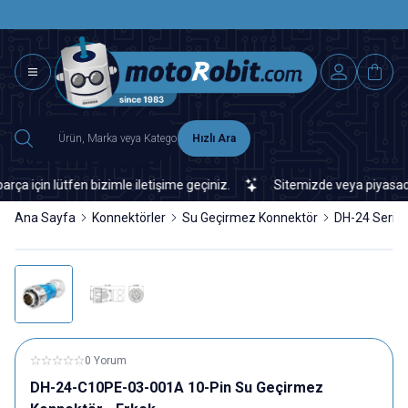
SAAT 15.0
2500 TL ÜZERİ MNG-DHL KARGO ÜCRETSİZ
Hızlı Ara
en bizimle iletişime geçiniz.
Sitemizde veya piyasada bulamadığı
Ana Sayfa
Konnektörler
Su Geçirmez Konnektör
DH-24 Serisi
0 Yorum
DH-24-C10PE-03-001A 10-Pin Su Geçirmez