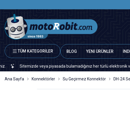
TÜM KATEGORİLER
BLOG
YENİ ÜRÜNLER
İND
Sitemizde veya piyasada bulamadığınız her türlü elektronik ve otomasyon
Ana Sayfa
Konnektörler
Su Geçirmez Konnektör
DH-24 Se