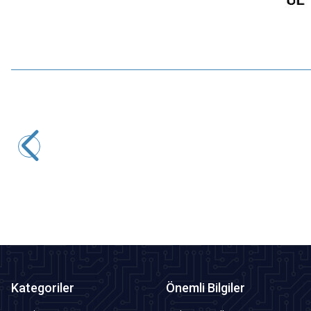
CNLINKO
DH-24-J/RJ45/213/SX-43-401 Su Geçirmez Ethernet
Konnektörü - Dişi
349,20
TL + KDV
SEPETE EKLE
Kategoriler
Önemli Bilgiler