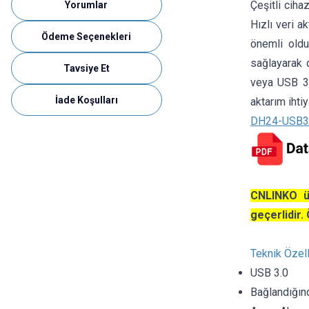
Çeşitli ciha
Yorumlar
Hızlı veri a
Ödeme Seçenekleri
önemli oldu
sağlayarak d
Tavsiye Et
veya USB 3.
İade Koşulları
aktarım ihti
DH24-USB3-
CNLINKO ür
geçerlidir. 
Teknik Özell
USB 3.0
Bağlandığın