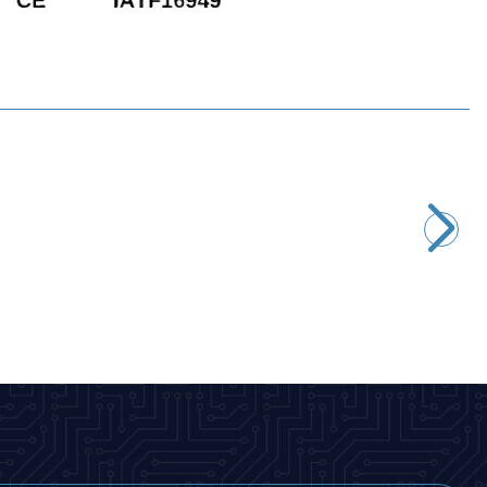
CNLINKO
DH-24-J/USB3/213/SX-43-401 Su Geçirmez Data
Konnektörü - Dişi
451,05
TL + KDV
SEPETE EKLE