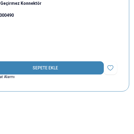
u Geçirmez Konnektör
000490
SEPETE EKLE
Favoriye Ekle
yat Alarmı