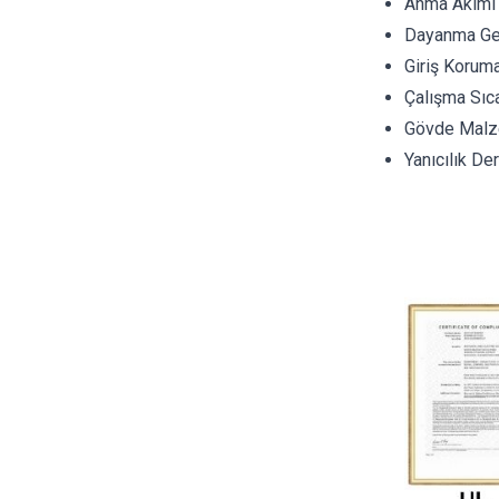
Anma Akımı 
Dayanma Ger
Giriş Korum
Çalışma Sıca
Gövde Malze
Yanıcılık D