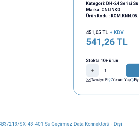
Kategori:
DH-24 Serisi S
Marka:
CNLINKO
Ürün Kodu :
KOM.KNN.05.
451,05
TL
+ KDV
541,26
TL
Stokta 10+ ürün
Tavsiye Et
Yorum Yap
Fi
B3/213/SX-43-401 Su Geçirmez Data Konnektörü - Dişi