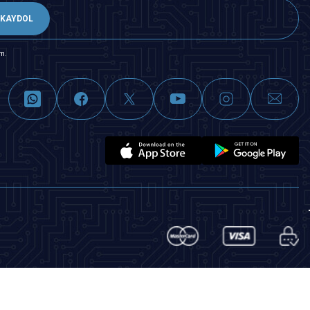
KAYDOL
m.