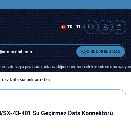
SAAT 15.00'A KADAR VERİLEN S
TR - TL
0 850 304 0 340
o@motorobit.com
a piyasada bulamadığınız her türlü elektronik ve otomasyon yedek parça 
ez Data Konnektörü - Dişi
/SX-43-401 Su Geçirmez Data Konnektörü