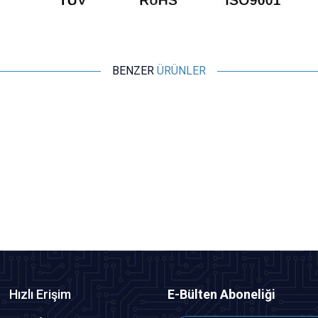
BENZER
ÜRÜNLER
CNLINKO
DH-24-J/LC/213/SX-43-401 Su Geçirmez Fiber Optik
Konnektör - Dişi
421,95
TL + KDV
Tükendi
Hızlı Erişim
E-Bülten Aboneliği