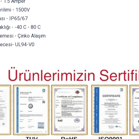
- 1.5 Amper
ilimi - 1500V
ası - IP65/67
klığı - -40 C - 80 C
mesi - Çinko Alaşım
erecesi- UL94-V0