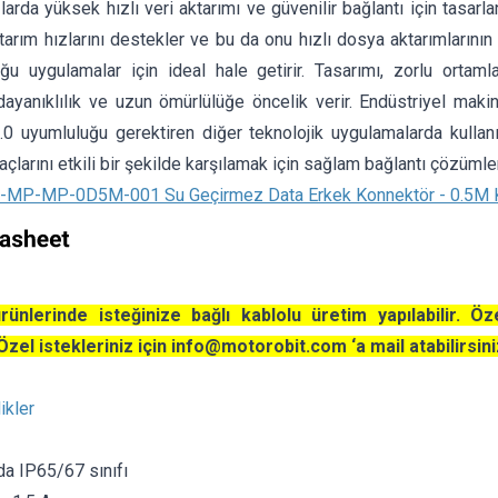
zlarda yüksek hızlı veri aktarımı ve güvenilir bağlantı için tasar
ktarım hızlarını destekler ve bu da onu hızlı dosya aktarımların
ğu uygulamalar için ideal hale getirir. Tasarımı, zorlu ortamla
ayanıklılık ve uzun ömürlülüğe öncelik verir. Endüstriyel makin
0 uyumluluğu gerektiren diğer teknolojik uygulamalarda kullan
yaçlarını etkili bir şekilde karşılamak için sağlam bağlantı çözümler
MP-MP-0D5M-001 Su Geçirmez Data Erkek Konnektör - 0.5M 
ünlerinde isteğinize bağlı kablolu üretim yapılabilir. Öz
Özel istekleriniz için
info@motorobit.com
‘a mail atabilirsini
ikler
da IP65/67 sınıfı