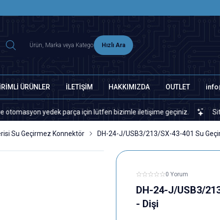
2500 TL ÜZERİ MNG-DHL KARGO ÜCRETSİZ
Hızlı Ara
İRİMLİ ÜRÜNLER
İLETİŞİM
HAKKIMIZDA
OUTLET
inf
 yedek parça için lütfen bizimle iletişime geçiniz.
Sitemizde vey
risi Su Geçirmez Konnektör
DH-24-J/USB3/213/SX-43-401 Su Geçirm
0 Yorum
DH-24-J/USB3/213
- Dişi