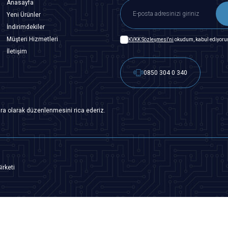
Anasayfa
Yeni Ürünler
İndirimdekiler
Müşteri Hizmetleri
KVKK Sözleşmesi'ni
okudum, kabul ediyoru
İletişim
0850 304 0 340
ra olarak düzenlenmesini rica ederiz.
irketi
T
-Soft
|
Premium