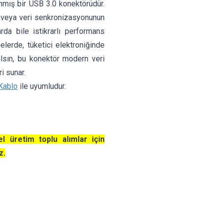
lanmış bir USB 3.0 konektörüdür.
ın veya veri senkronizasyonunun
rda bile istikrarlı performans
elerde, tüketici elektroniğinde
ılsın, bu konektör modern veri
i sunar.
Kablo
ile uyumludur.
el üretim toplu alımlar için
z.