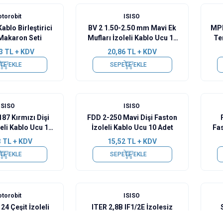
torobit
ISISO
ablo Birleştirici
BV 2 1.50-2.50 mm Mavi Ek
MPD
Makaron Seti
Mufları İzoleli Kablo Ucu 10
Te
Adet
3
TL + KDV
20,86
TL + KDV
TE EKLE
SEPETE EKLE
ISISO
ISISO
87 Kırmızı Dişi
FDD 2-250 Mavi Dişi Faston
eli Kablo Ucu 10
İzoleli Kablo Ucu 10 Adet
Fas
Adet
3
TL + KDV
15,52
TL + KDV
TE EKLE
SEPETE EKLE
torobit
ISISO
24 Çeşit İzoleli
ITER 2,8B IF1/2E İzolesiz
o Ucu Seti
Kablo Ucu - 10 Adet
İzo