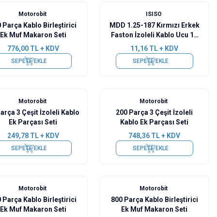
Motorobit
ISISO
 Parça Kablo Birleştirici
MDD 1.25-187 Kırmızı Erkek
Ek Muf Makaron Seti
Faston İzoleli Kablo Ucu 10
Adet
776,00
TL + KDV
11,16
TL + KDV
SEPETE EKLE
SEPETE EKLE
Motorobit
Motorobit
arça 3 Çeşit İzoleli Kablo
200 Parça 3 Çeşit İzoleli
Ek Parçası Seti
Kablo Ek Parçası Seti
249,78
TL + KDV
748,36
TL + KDV
SEPETE EKLE
SEPETE EKLE
Motorobit
Motorobit
 Parça Kablo Birleştirici
800 Parça Kablo Birleştirici
Ek Muf Makaron Seti
Ek Muf Makaron Seti