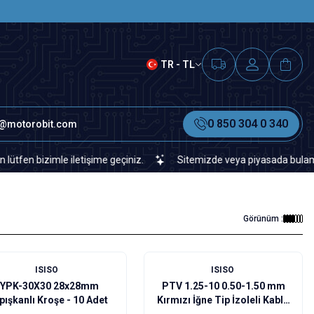
SAAT 15.00'A KADAR VERİLEN S
TR - TL
0 850 304 0 340
o@motorobit.com
izimle iletişime geçiniz.
Sitemizde veya piyasada bulamadığınız h
Görünüm :
ISISO
ISISO
IYPK-30X30 28x28mm
PTV 1.25-10 0.50-1.50 mm
pışkanlı Kroşe - 10 Adet
Kırmızı İğne Tip İzoleli Kablo
Ucu 10 Adet