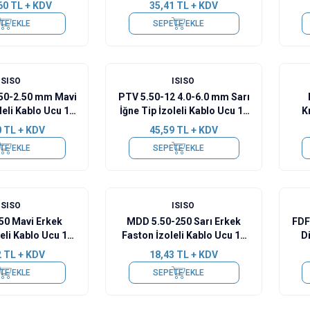
60
TL + KDV
35,41
TL + KDV
TE EKLE
SEPETE EKLE
ISISO
ISISO
.50-2.50 mm Mavi
PTV 5.50-12 4.0-6.0 mm Sarı
leli Kablo Ucu 10
İğne Tip İzoleli Kablo Ucu 10
K
Adet
Adet
0
TL + KDV
45,59
TL + KDV
TE EKLE
SEPETE EKLE
ISISO
ISISO
50 Mavi Erkek
MDD 5.50-250 Sarı Erkek
FDF
eli Kablo Ucu 10
Faston İzoleli Kablo Ucu 10
D
Adet
Adet
2
TL + KDV
18,43
TL + KDV
TE EKLE
SEPETE EKLE