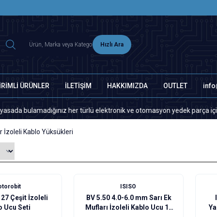
2500 TL ÜZERİ MNG-DHL KARGO ÜCRETSİZ
Hızlı Ara
İRİMLİ ÜRÜNLER
İLETİŞİM
HAKKIMIZDA
OUTLET
inf
lamadığınız her türlü elektronik ve otomasyon yedek parça için lütfen b
r İzoleli Kablo Yüksükleri
torobit
ISISO
27 Çeşit İzoleli
BV 5.50 4.0-6.0 mm Sarı Ek
o Ucu Seti
Mufları İzoleli Kablo Ucu 10
Ya
Adet