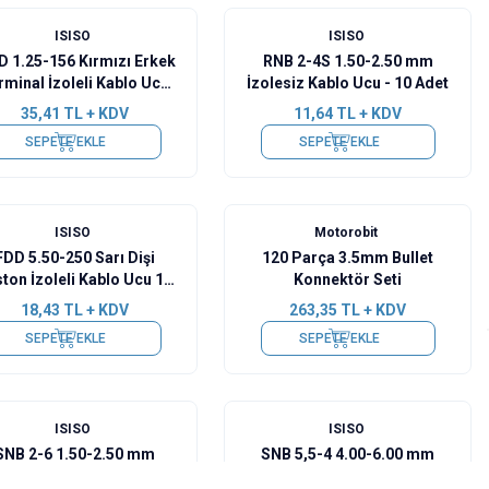
ISISO
ISISO
 1.25-156 Kırmızı Erkek
RNB 2-4S 1.50-2.50 mm
rminal İzoleli Kablo Ucu
İzolesiz Kablo Ucu - 10 Adet
10 Adet
35,41
TL + KDV
11,64
TL + KDV
SEPETE EKLE
SEPETE EKLE
ISISO
Motorobit
FDD 5.50-250 Sarı Dişi
120 Parça 3.5mm Bullet
ton İzoleli Kablo Ucu 10
Konnektör Seti
Adet
18,43
TL + KDV
263,35
TL + KDV
SEPETE EKLE
SEPETE EKLE
ISISO
ISISO
SNB 2-6 1.50-2.50 mm
SNB 5,5-4 4.00-6.00 mm
lesiz Kablo Ucu - 10 Adet
İzolesiz Kablo Ucu - 10 Adet