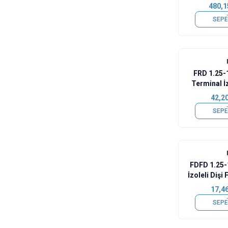
480,1
SEPE
FRD 1.25-1
Terminal İ
1
42,2
SEPE
FDFD 1.25-
İzoleli Dişi
1
17,4
SEPE