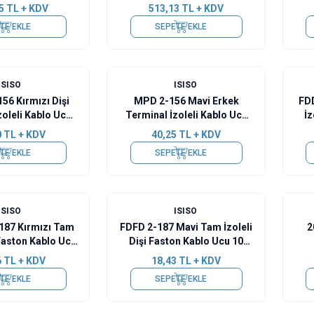
5
TL + KDV
513,13
TL + KDV
TE EKLE
SEPETE EKLE
ISISO
ISISO
56 Kırmızı Dişi
MPD 2-156 Mavi Erkek
FDD
zoleli Kablo Ucu
Terminal İzoleli Kablo Ucu
İz
0 Adet
10 Adet
0
TL + KDV
40,25
TL + KDV
TE EKLE
SEPETE EKLE
ISISO
ISISO
187 Kırmızı Tam
FDFD 2-187 Mavi Tam İzoleli
2
 Faston Kablo Ucu
Dişi Faston Kablo Ucu 10
0 Adet
Adet
6
TL + KDV
18,43
TL + KDV
TE EKLE
SEPETE EKLE