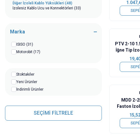
1.047,
Diğer İzoleli Kablo Yüksükleri
(48)
İzolesiz Kablo Ucu ve Konnektörleri
(33)
SEPE
Marka
PTV 2-10 1
ISISO
(31)
İğne Tip İzo
Motorobit
(17)
19,4
SEPE
Stoktakiler
Yeni Ürünler
İndirimli Ürünler
MDD 2-2
Faston İzol
SEÇİMİ FİLTRELE
15,5
SEPE