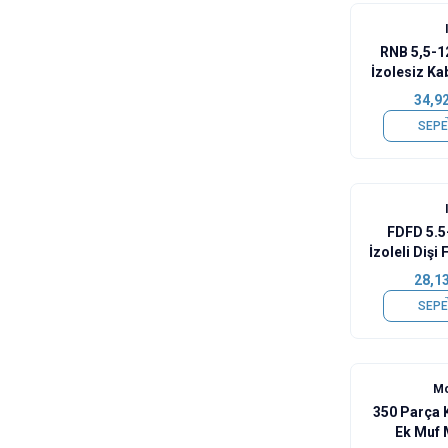
RNB 5,5-1
İzolesiz Ka
34,9
SEPE
FDFD 5.5
İzoleli Dişi
1
28,1
SEPE
Mo
350 Parça K
Ek Muf 