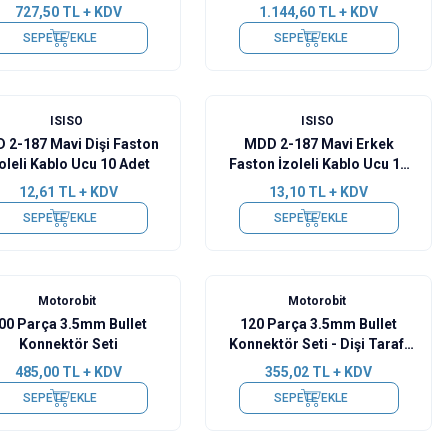
727,50
TL + KDV
1.144,60
TL + KDV
SEPETE EKLE
SEPETE EKLE
ISISO
ISISO
 2-187 Mavi Dişi Faston
MDD 2-187 Mavi Erkek
oleli Kablo Ucu 10 Adet
Faston İzoleli Kablo Ucu 10
Adet
12,61
TL + KDV
13,10
TL + KDV
SEPETE EKLE
SEPETE EKLE
Motorobit
Motorobit
00 Parça 3.5mm Bullet
120 Parça 3.5mm Bullet
Konnektör Seti
Konnektör Seti - Dişi Tarafı
2'li
485,00
TL + KDV
355,02
TL + KDV
SEPETE EKLE
SEPETE EKLE