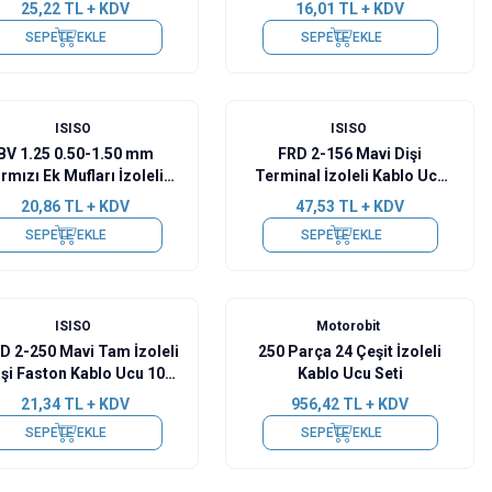
25,22
TL + KDV
16,01
TL + KDV
SEPETE EKLE
SEPETE EKLE
ISISO
ISISO
BV 1.25 0.50-1.50 mm
FRD 2-156 Mavi Dişi
ırmızı Ek Mufları İzoleli
Terminal İzoleli Kablo Ucu
Kablo Ucu 10 Adet
10 Adet
20,86
TL + KDV
47,53
TL + KDV
SEPETE EKLE
SEPETE EKLE
ISISO
Motorobit
D 2-250 Mavi Tam İzoleli
250 Parça 24 Çeşit İzoleli
işi Faston Kablo Ucu 10
Kablo Ucu Seti
Adet
21,34
TL + KDV
956,42
TL + KDV
SEPETE EKLE
SEPETE EKLE