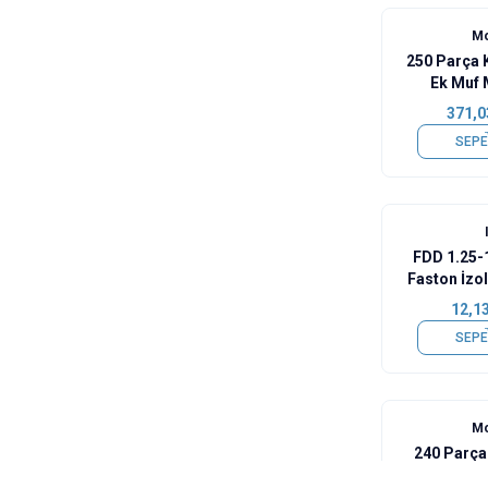
Mo
250 Parça K
Ek Muf 
371,0
SEPE
FDD 1.25-1
Faston İzol
12,1
SEPE
Mo
240 Parça 
Kabl