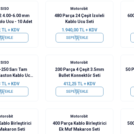
ISISO
Motorobit
2 4.00-6.00 mm
480 Parça 24 Çeşit İzoleli
600
blo Ucu - 10 Adet
Kablo Ucu Seti
2
TL + KDV
1.940,00
TL + KDV
TE EKLE
SEPETE EKLE
ISISO
Motorobit
-250 Sarı Tam
200 Parça 4 Çeşit 3.5mm
50 P
 Faston Kablo Ucu
Bullet Konnektör Seti
0 Adet
3
TL + KDV
412,25
TL + KDV
TE EKLE
SEPETE EKLE
torobit
Motorobit
ablo Birleştirici
400 Parça Kablo Birleştirici
500
Makaron Seti
Ek Muf Makaron Seti