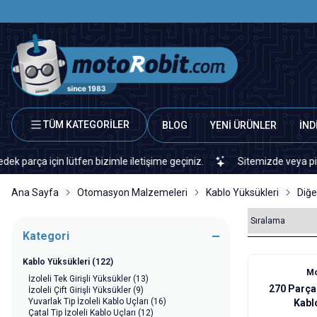
TÜM KATEGORİLER
BLOG
YENİ ÜRÜNLER
İND
için lütfen bizimle iletişime geçiniz.
Sitemizde veya piyasada bu
Ana Sayfa
Otomasyon Malzemeleri
Kablo Yüksükleri
Diğe
Kategori
Kablo Yüksükleri
(122)
Mo
İzoleli Tek Girişli Yüksükler
(13)
270 Parça 
İzoleli Çift Girişli Yüksükler
(9)
Yuvarlak Tip İzoleli Kablo Uçları
(16)
Kabl
Çatal Tip İzoleli Kablo Uçları
(12)