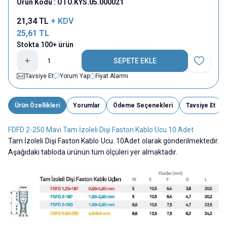
Ürün Kodu :
OTO.KYS.05.000021
21,34
TL
+ KDV
25,61
TL
Stokta 100+ ürün
SEPETE EKLE
Favoriye E
Tavsiye Et
Yorum Yap
Fiyat Alarmı
Ürün Özellikleri
Yorumlar
Ödeme Seçenekleri
Tavsiye Et
FDFD 2-250 Mavi Tam İzoleli Dişi Faston Kablo Ucu 10 Adet
Tam İzoleli Dişi Faston Kablo Ucu. 10Adet olarak gönderilmektedir.
Aşağıdaki tabloda ürünün tüm ölçüleri yer almaktadır.