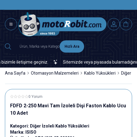
SAAT 15.0
2500 TL ÜZERİ MNG-DHL KARGO ÜCRETSİZ
Hızlı Ara
mle iletişime geçiniz.
Sitemizde veya piyasada bulamadığınız her 
Ana Sayfa
Otomasyon Malzemeleri
Kablo Yüksükleri
Diğer İz
0 Yorum
FDFD 2-250 Mavi Tam İzoleli Dişi Faston Kablo Ucu
10 Adet
Kategori:
Diğer İzoleli Kablo Yüksükleri
Marka:
ISISO