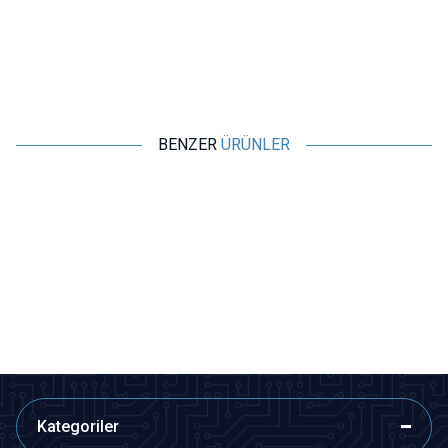
BENZER
ÜRÜNLER
Motorobit
Motorobit
Devreli Buzzer 3-24V 90dB
TMB12A03 3V Aktif Buzer
Siren 30mm
31,53
TL + KDV
7,28
TL + KDV
SEPETE EKLE
Tükendi
Kategoriler