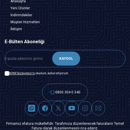
Anasayfa
Yeni Ürünler
İndirimdekiler
Müşteri Hizmetleri
İletişim
E-Bülten Aboneliği
KAYDOL
KVKK Sözleşmesi'ni
okudum, kabul ediyorum.
0850 304 0 340
Firmamız efatura mükellefidir. Tarafımıza düzenlenecek faturaların Temel
Fatura olarak düzenlenmesini rica ederiz.