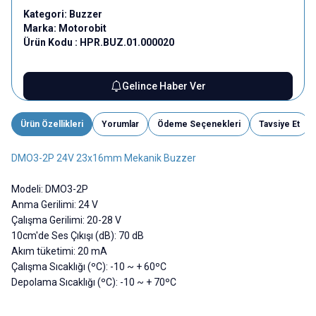
Kategori:
Buzzer
Marka:
Motorobit
Ürün Kodu :
HPR.BUZ.01.000020
Gelince Haber Ver
Ürün Özellikleri
Yorumlar
Ödeme Seçenekleri
Tavsiye Et
DMO3-2P 24V 23x16mm Mekanik Buzzer
Modeli: DMO3-2P
Anma Gerilimi: 24 V
Çalışma Gerilimi: 20-28 V
10cm'de Ses Çıkışı (dB): 70 dB
Akım tüketimi: 20 mA
Çalışma Sıcaklığı (ºC): -10 ~ + 60ºC
Depolama Sıcaklığı (ºC): -10 ~ + 70ºC