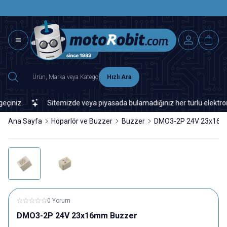
SAAT 15.0
2500 TL ÜZERİ MNG-DHL KARGO ÜCRETSİZ
Hızlı Ara
niz.
Sitemizde veya piyasada bulamadığınız her türlü elektronik v
Ana Sayfa
Hoparlör ve Buzzer
Buzzer
DMO3-2P 24V 23x16m
0 Yorum
DMO3-2P 24V 23x16mm Buzzer