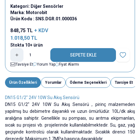
Kategori:
Diğer Sensörler
Marka:
Motorobit
Ürün Kodu :
SNS.DGR.01.000036
848,75
TL
+ KDV
1.018,50
TL
Stokta 10+ ürün
SEPETE EKLE
Favoriye E
Tavsiye Et
Yorum Yap
Fiyat Alarmı
Ürün Özellikleri
Yorumlar
Ödeme Seçenekleri
Tavsiye Et
DN15 G1/2" 24V 10W Su Akış Sensörü
DN15 G1/2" 24V 10W Su Akış Sensörü , pirinç malzemeden
yapılmış bu debimetre dayanıklı ve uzun ömürlüdür. 10L/dk akış
aralığına sahiptir. Genellikle su pompası, su arıtma ekipmanları,
sıcak su projesi vb. projelerinde kullanılabilmektedir. Su, gaz, yağ
geçişinde kontrolcü olarak kullanılmaktadır. Sıcaklık direnci 150
derecedir. Maksimum 1.7MPa basınca dayanıklıdır.