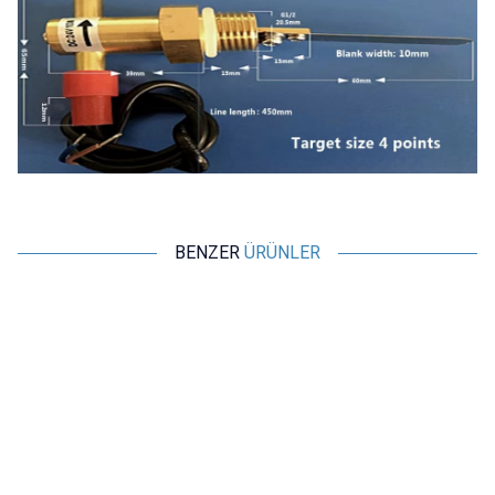
BENZER
ÜRÜNLER
Motorobit
Motorobit
PH0-14 PH Değeri Algılama
XKC-Y25-PNP Sıvı Seviye
Sensörü Modülü + PH Elektrot
Sensörü
Probu
1.261,00
TL + KDV
436,50
TL + KDV
Tükendi
SEPETE EKLE