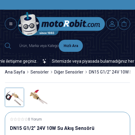
SAAT 15.0
2500 TL ÜZERİ MNG-DHL KARGO ÜCRETSİZ
Hızlı Ara
tişime geçiniz.
Sitemizde veya piyasada bulamadığınız her türlü e
Ana Sayfa
Sensörler
Diğer Sensörler
DN15 G1/2" 24V 10W Su
0 Yorum
DN15 G1/2" 24V 10W Su Akış Sensörü