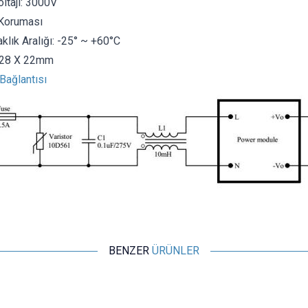
ltajı: 3000V
Koruması
klık Aralığı: -25° ~ +60°C
 28 X 22mm
Bağlantısı
BENZER
ÜRÜNLER
Hi-Link
HLK-PM12 AC 220V - DC 12V 3W PCB Tipi Voltaj