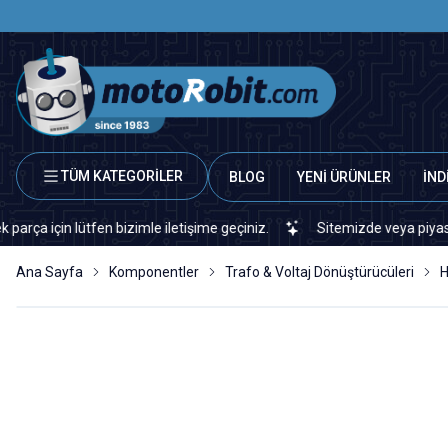
TÜM KATEGORİLER
BLOG
YENİ ÜRÜNLER
İND
n lütfen bizimle iletişime geçiniz.
Sitemizde veya piyasada bulam
Ana Sayfa
Komponentler
Trafo & Voltaj Dönüştürücüleri
H