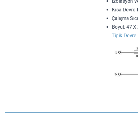
İzolasyon Vo
Kısa Devre 
Çalışma Sıca
Boyut:
47 X
Tipik Devre 
Hi-Link
HLK-PM01 AC 220V - DC 5V 3W PCB Tipi Voltaj Dönüştürücü