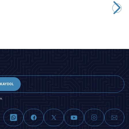
254,63
TL + KDV
Tükendi
KAYDOL
m.