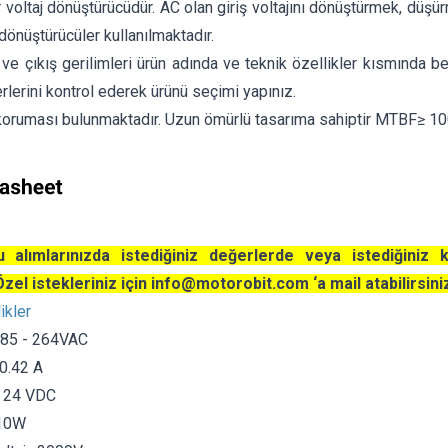
ir voltaj dönüştürücüdür. AC olan giriş voltajını dönüştürmek, dü
 dönüştürücüler kullanılmaktadır.
 ve çıkış gerilimleri ürün adında ve teknik özellikler kısmında beli
rlerini kontrol ederek ürünü seçimi yapınız.
koruması bulunmaktadır. Uzun ömürlü tasarıma sahiptir MTBF≥ 1
 alımlarınızda istediğiniz değerlerde veya istediğiniz 
 Özel istekleriniz için
info@motorobit.com
‘a mail atabilirsini
ikler
ı: 85 - 264VAC
 0.42 A
ı: 24 VDC
 10W