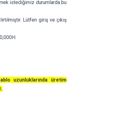
şürmek istediğimiz durumlarda bu
rtilmiştir. Lütfen giriş ve çıkış
00,000H.
kablo uzunluklarında üretim
z.