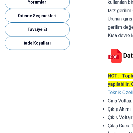
kullanılan b
Yorumlar
tarz gerilim
Ödeme Seçenekleri
Ürünün giriş
gerilim değe
Tavsiye Et
Kısa devre 
İade Koşulları
NOT: Toplu
yapılabilir.
Teknik Özell
Giriş Voltaj
Çıkış Akımı:
Çıkış Voltaj
Çıkış Gücü: