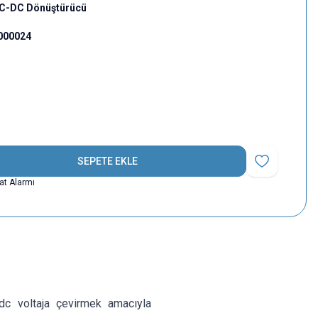
 AC-DC Dönüştürücü
000024
SEPETE EKLE
Favoriye Ekle
yat Alarmı
dc voltaja çevirmek amacıyla