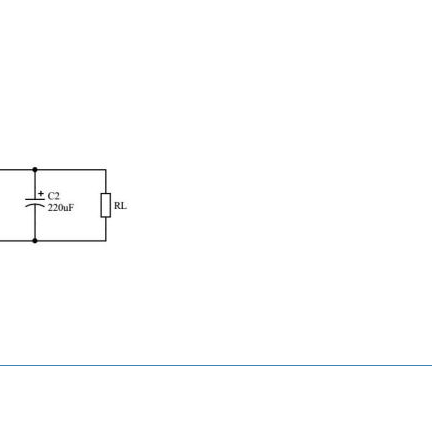
Hi-Link
HLK-5M05 AC 220V - DC 5V 5W PCB Tipi Voltaj Dönüştürücü