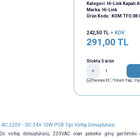
Kategori:
Hi-Link Kapalı
Marka:
Hi-Link
Ürün Kodu :
KOM.TFO.08.
242,50
TL
+ KDV
291,00
TL
Stokta 5 ürün
Tavsiye Et
Yorum Yap
Fi
AC 220V - DC 24V 10W PCB Tipi Voltaj Dönüştürücü
Dc voltaj dönüştürücü, 220VAC olan şebeke giriş gerilimini 