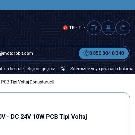
SAAT 15.00'A KADAR VERİLEN S
TR - TL
0 850 304 0 340
o@motorobit.com
le iletişime geçiniz.
Sitemizde veya piyasada bulamadığınız her t
PCB Tipi Voltaj Dönüştürücü
 - DC 24V 10W PCB Tipi Voltaj