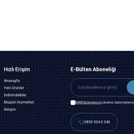
Dönüştürücü
189,15
TL + KDV
Tükendi
Hızlı Erişim
E-Bülten Aboneliği
Anasayfa
Yeni Ürünler
İndirimdekiler
Müşteri Hizmetleri
KVKK Sözleşmesi'ni
okudum, kabul ediyoru
İletişim
0850 304 0 340