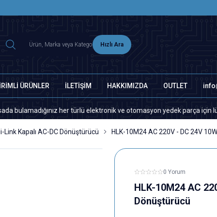
2500 TL ÜZERİ MNG-DHL KARGO ÜCRETSİZ
Hızlı Ara
İRİMLİ ÜRÜNLER
İLETİŞİM
HAKKIMIZDA
OUTLET
inf
adığınız her türlü elektronik ve otomasyon yedek parça için lütfen bizim
i-Link Kapalı AC-DC Dönüştürücü
HLK-10M24 AC 220V - DC 24V 10W 
0 Yorum
HLK-10M24 AC 220V
Dönüştürücü