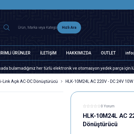
2500 TL ÜZERİ MNG-DHL KARGO ÜCRETSİZ
Hızlı Ara
İRİMLİ ÜRÜNLER
İLETİŞİM
HAKKIMIZDA
OUTLET
inf
adığınız her türlü elektronik ve otomasyon yedek parça için lütfen bizi
i-Link Açık AC-DC Dönüştürücü
HLK-10M24L AC 220V - DC 24V 10W A
0 Yorum
HLK-10M24L AC 220
Dönüştürücü