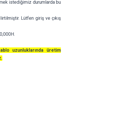
şürmek istediğimiz durumlarda bu
rtilmiştir. Lütfen giriş ve çıkış
00,000H.
kablo uzunluklarında üretim
z.