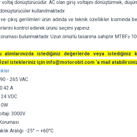
ir voltaj dönüştürücüdür. AC olan giriş voltajını dönüştürmek, dü
 dönüştürücüler kullanılmaktadır.
 ve çıkış gerilimleri ürün adında ve teknik özellikler kısmında beli
rlerini kontrol ederek ürünü seçimi yapınız.
koruması bulunmaktadır. Uzun ömürlü tasarıma sahiptir MTBF≥ 1
 alımlarınızda istediğiniz değerlerde veya istediğiniz 
 Özel istekleriniz için
info@motorobit.com
‘a mail atabilirsini
ikler
: 90 - 265 VAC
 0.42
A
ı: 24 VDC
 10W
ltajı: 3000V
Koruması
klık Aralığı: -25° ~ +60°C