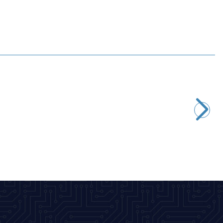
Motorobit
AC 220V - DC 5V 1A Dönüştürücü Adaptör Devresi
97,00
TL + KDV
SEPETE EKLE