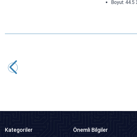
Boyut:
44.5
Motorobit
AC 220V - DC 5V 2A USB Voltaj Dönüştürücü
133,38
TL + KDV
SEPETE EKLE
Kategoriler
Önemli Bilgiler