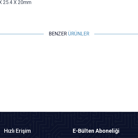
 X 25.4 X 20mm
BENZER
ÜRÜNLER
Motorobit
AC 220V - DC 5V 2A Dönüştürücü Adaptör Devresi
121,25
TL + KDV
SEPETE EKLE
Hızlı Erişim
E-Bülten Aboneliği