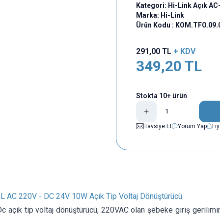
Kategori:
Hi-Link Açık A
Marka:
Hi-Link
Ürün Kodu :
KOM.TFO.09.
291,00
TL
+ KDV
349,20
TL
Stokta 10+ ürün
Tavsiye Et
Yorum Yap
Fi
AC 220V - DC 24V 10W Açık Tip Voltaj Dönüştürücü
c açık tip voltaj dönüştürücü, 220VAC olan şebeke giriş gerilimi