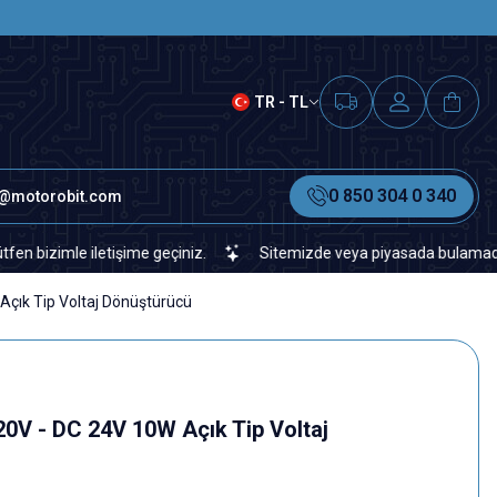
SAAT 15.00'A KADAR VERİLEN S
TR - TL
0 850 304 0 340
o@motorobit.com
mle iletişime geçiniz.
Sitemizde veya piyasada bulamadığınız her 
çık Tip Voltaj Dönüştürücü
V - DC 24V 10W Açık Tip Voltaj