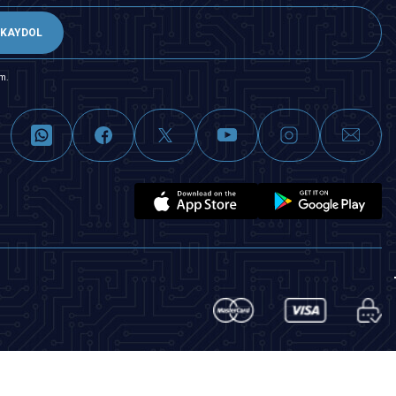
KAYDOL
m.