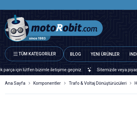
TÜM KATEGORİLER
BLOG
YENİ ÜRÜNLER
İND
n lütfen bizimle iletişime geçiniz.
Sitemizde veya piyasada bulam
Ana Sayfa
Komponentler
Trafo & Voltaj Dönüştürücüleri
H