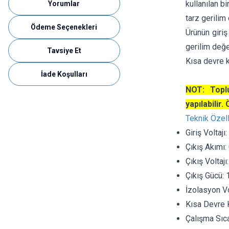
kullanılan b
Yorumlar
tarz gerilim
Ödeme Seçenekleri
Ürünün giriş
gerilim değe
Tavsiye Et
Kısa devre 
İade Koşulları
NOT: Toplu
yapılabilir.
Teknik Özell
Giriş Voltajı
Çıkış Akımı:
Çıkış Voltaj
Çıkış Gücü:
İzolasyon Vo
Kısa Devre 
Çalışma Sıca