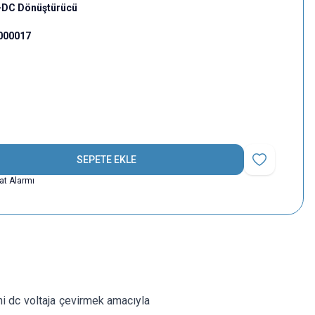
C-DC Dönüştürücü
000017
SEPETE EKLE
Favoriye Ekle
yat Alarmı
ni dc voltaja çevirmek amacıyla