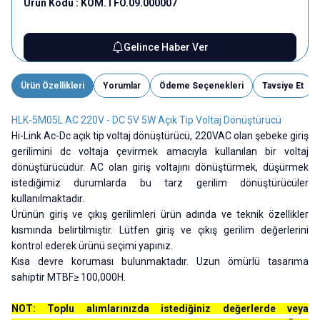
Ürün Kodu :
KOM.TFO.09.000007
Gelince Haber Ver
Ürün Özellikleri
Yorumlar
Ödeme Seçenekleri
Tavsiye Et
HLK-5M05L AC 220V - DC 5V 5W Açık Tip Voltaj Dönüştürücü
Hi-Link Ac-Dc açık tip voltaj dönüştürücü, 220VAC olan şebeke giriş
gerilimini dc voltaja çevirmek amacıyla kullanılan bir voltaj
dönüştürücüdür. AC olan giriş voltajını dönüştürmek, düşürmek
istediğimiz durumlarda bu tarz gerilim dönüştürücüler
kullanılmaktadır.
Ürünün giriş ve çıkış gerilimleri ürün adında ve teknik özellikler
kısmında belirtilmiştir. Lütfen giriş ve çıkış gerilim değerlerini
kontrol ederek ürünü seçimi yapınız.
Kısa devre koruması bulunmaktadır. Uzun ömürlü tasarıma
sahiptir MTBF≥ 100,000H.
NOT: Toplu alımlarınızda istediğiniz değerlerde veya