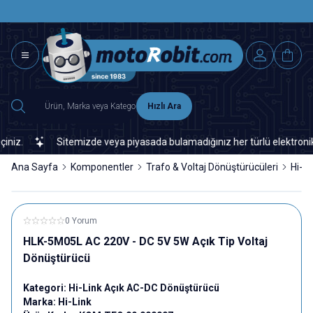
SAAT 15.0
2500 TL ÜZERİ MNG-DHL KARGO ÜCRETSİZ
Hızlı Ara
z.
Sitemizde veya piyasada bulamadığınız her türlü elektronik ve 
Ana Sayfa
Komponentler
Trafo & Voltaj Dönüştürücüleri
Hi-L
0 Yorum
HLK-5M05L AC 220V - DC 5V 5W Açık Tip Voltaj
Dönüştürücü
Kategori:
Hi-Link Açık AC-DC Dönüştürücü
Marka:
Hi-Link