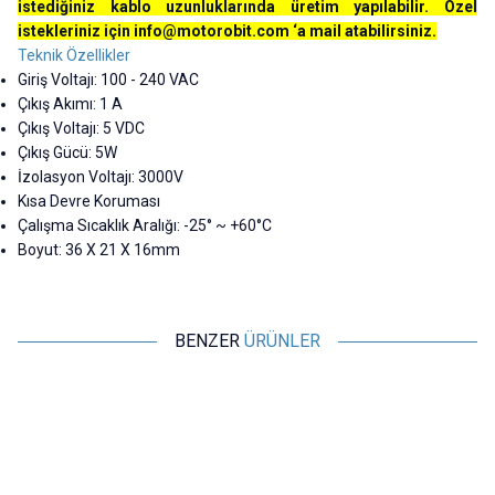
istediğiniz kablo uzunluklarında üretim yapılabilir. Özel
istekleriniz için
info@motorobit.com
‘a mail atabilirsiniz.
Teknik Özellikler
Giriş Voltajı: 100 - 240 VAC
Çıkış Akımı: 1
A
Çıkış Voltajı: 5 VDC
Çıkış Gücü: 5W
İzolasyon Voltajı: 3000V
Kısa Devre Koruması
Çalışma Sıcaklık Aralığı: -25° ~ +60°C
Boyut:
36 X 21 X 16mm
BENZER
ÜRÜNLER
Motorobit
Motorobit
AC 220V - DC 5V 2A USB Voltaj
AC 220V - DC 5V 2A
Dönüştürücü
Dönüştürücü Adaptör Devresi
133,38
TL + KDV
121,25
TL + KDV