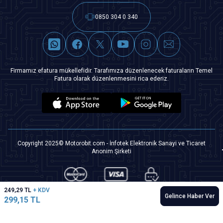
0850 304 0 340
Firmamız efatura mükellefidir. Tarafımıza düzenlenecek faturaların Temel
Fatura olarak düzenlenmesini rica ederiz.
Copyright 2025© Motorobit.com - İnfotek Elektronik Sanayi ve Ticaret
Anonim Şirketi
249,29
TL
+ KDV
Gelince Haber Ver
299,15
TL
T
-Soft
|
Premium