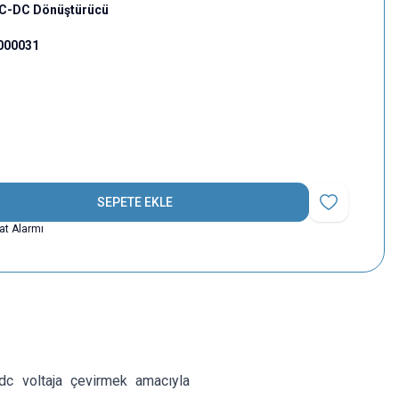
 AC-DC Dönüştürücü
000031
SEPETE EKLE
Favoriye Ekle
yat Alarmı
dc voltaja çevirmek amacıyla