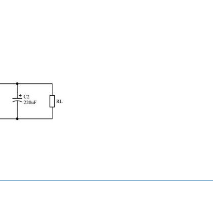
Hi-Link
HLK-5M05 AC 220V - DC 5V 5W PCB Tipi Voltaj Dönüştürücü