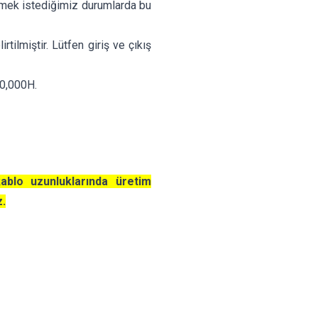
şürmek istediğimiz durumlarda bu
rtilmiştir. Lütfen giriş ve çıkış
00,000H.
kablo uzunluklarında üretim
z.