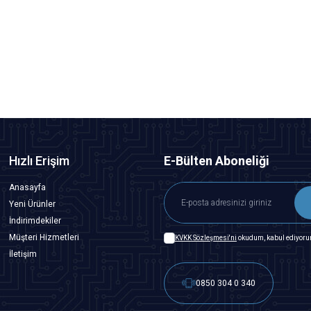
Dönüştürücü
189,15
TL + KDV
Tükendi
Hızlı Erişim
E-Bülten Aboneliği
Anasayfa
Yeni Ürünler
İndirimdekiler
Müşteri Hizmetleri
KVKK Sözleşmesi'ni
okudum, kabul ediyoru
İletişim
0850 304 0 340