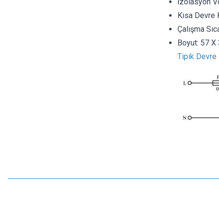
İzolasyon Vo
Kısa Devre 
Çalışma Sıca
Boyut:
57 X
Tipik Devre 
Hi-Link
HLK-PM01 AC 220V - DC 5V 3W PCB Tipi Voltaj Dönüştürücü