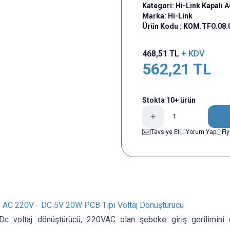
Kategori:
Hi-Link Kapalı
Marka:
Hi-Link
Ürün Kodu :
KOM.TFO.08.
468,51
TL
+ KDV
562,21
TL
Stokta 10+ ürün
Tavsiye Et
Yorum Yap
Fi
AC 220V - DC 5V 20W PCB Tipi Voltaj Dönüştürücü
Dc voltaj dönüştürücü, 220VAC olan şebeke giriş gerilimini 