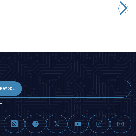
254,63
TL + KDV
Tükendi
KAYDOL
m.