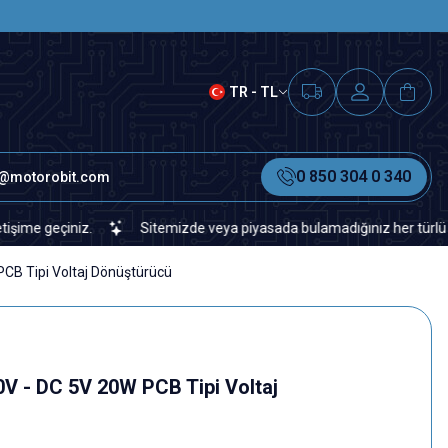
SAAT 15.00'A KADAR VERİLEN S
TR - TL
0 850 304 0 340
o@motorobit.com
çiniz.
Sitemizde veya piyasada bulamadığınız her türlü elektronik
CB Tipi Voltaj Dönüştürücü
 - DC 5V 20W PCB Tipi Voltaj