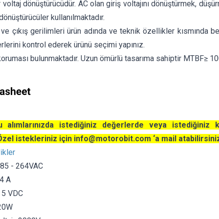
ir voltaj dönüştürücüdür. AC olan giriş voltajını dönüştürmek, dü
 dönüştürücüler kullanılmaktadır.
 ve çıkış gerilimleri ürün adında ve teknik özellikler kısmında beli
rlerini kontrol ederek ürünü seçimi yapınız.
koruması bulunmaktadır. Uzun ömürlü tasarıma sahiptir MTBF≥ 1
 alımlarınızda istediğiniz değerlerde veya istediğiniz 
 Özel istekleriniz için
info@motorobit.com
‘a mail atabilirsini
ikler
ı: 85 - 264VAC
 4 A
ı: 5 VDC
 20W