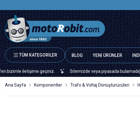
TÜM KATEGORİLER
BLOG
YENİ ÜRÜNLER
İND
 iletişime geçiniz.
Sitemizde veya piyasada bulamadığınız her tür
Ana Sayfa
Komponentler
Trafo & Voltaj Dönüştürücüleri
H