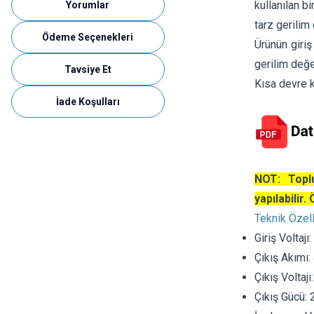
kullanılan b
Yorumlar
tarz gerilim
Ödeme Seçenekleri
Ürünün giriş
gerilim değe
Tavsiye Et
Kısa devre 
İade Koşulları
NOT: Toplu
yapılabilir.
Teknik Özell
Giriş Voltaj
Çıkış Akımı:
Çıkış Voltaj
Çıkış Gücü: