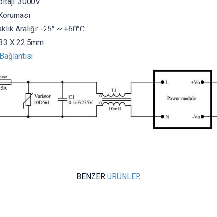
ltajı: 3000V
Koruması
klık Aralığı: -25° ~ +60°C
 33 X 22.5mm
Bağlantısı
BENZER
ÜRÜNLER
Hi-Link
HLK-PM12 AC 220V - DC 12V 3W PCB Tipi Voltaj