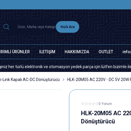
2500 TL ÜZERİ MNG-DHL KARGO ÜCRETSİZ
Hızlı Ara
İRİMLİ ÜRÜNLER
İLETİŞİM
HAKKIMIZDA
OUTLET
inf
lü elektronik ve otomasyon yedek parça için lütfen bizimle iletişime ge
i-Link Kapalı AC-DC Dönüştürücü
HLK-20M05 AC 220V - DC 5V 20W P
0 Yorum
HLK-20M05 AC 220V
Dönüştürücü