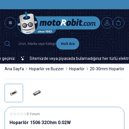
SAAT 15.0
2500 TL ÜZERİ MNG-DHL KARGO ÜCRETSİZ
Hızlı Ara
iniz.
Sitemizde veya piyasada bulamadığınız her türlü elektronik
Ana Sayfa
Hoparlör ve Buzzer
Hoparlör
20-30mm Hoparlör
0 Yorum
Hoparlör 1506 32Ohm 0.02W