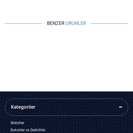
BENZER
ÜRÜNLER
Motorobit
Motorobit
Hoparlör 8 ohm 0.25W 27mm
Hoparlör 28mm 8 ohm 8Ω 0.5W
Kablolu
24,25
TL + KDV
41,23
TL + KDV
SEPETE EKLE
SEPETE EKLE
Kategoriler
Motorlar
Butonlar ve Switchler