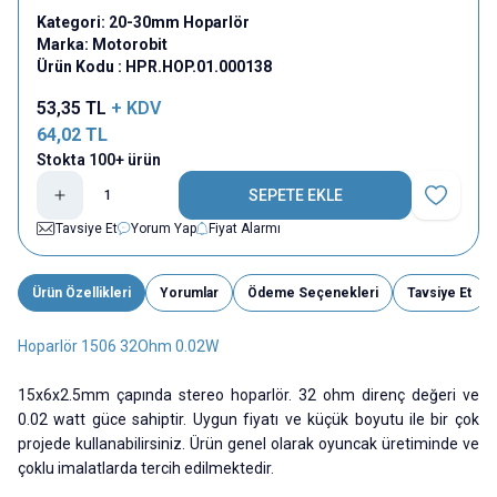
Kategori:
20-30mm Hoparlör
Marka:
Motorobit
Ürün Kodu :
HPR.HOP.01.000138
53,35
TL
+ KDV
64,02
TL
Stokta 100+ ürün
SEPETE EKLE
Favoriye E
Tavsiye Et
Yorum Yap
Fiyat Alarmı
Ürün Özellikleri
Yorumlar
Ödeme Seçenekleri
Tavsiye Et
Hoparlör 1506 32Ohm 0.02W
15x6x2.5mm çapında stereo hoparlör. 32 ohm direnç değeri ve
0.02 watt güce sahiptir. Uygun fiyatı ve küçük boyutu ile bir çok
projede kullanabilirsiniz. Ürün genel olarak oyuncak üretiminde ve
çoklu imalatlarda tercih edilmektedir.