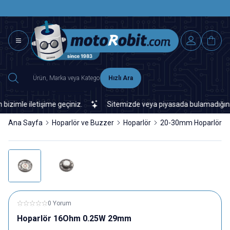
SAAT 15.0
2500 TL ÜZERİ MNG-DHL KARGO ÜCRETSİZ
Hızlı Ara
mle iletişime geçiniz.
Sitemizde veya piyasada bulamadığınız her 
Ana Sayfa
Hoparlör ve Buzzer
Hoparlör
20-30mm Hoparlör
0 Yorum
Hoparlör 16Ohm 0.25W 29mm