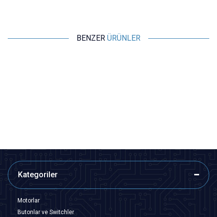
BENZER
ÜRÜNLER
Motorobit
Motorobit
Hoparlör 8 ohm 0.25W 27mm
Hoparlör 28mm 8 ohm 8Ω 0.5W
Kablolu
24,25
TL + KDV
41,23
TL + KDV
SEPETE EKLE
SEPETE EKLE
Kategoriler
Motorlar
Butonlar ve Switchler