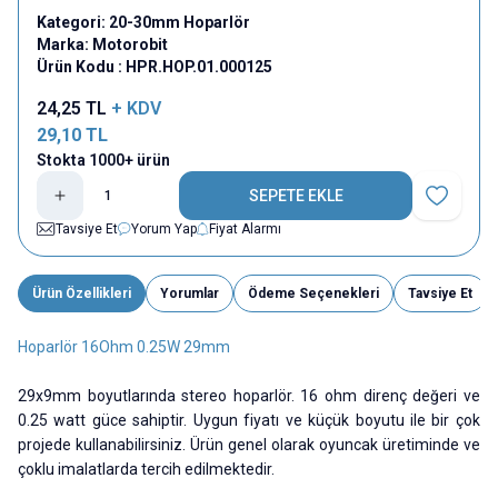
Kategori:
20-30mm Hoparlör
Marka:
Motorobit
Ürün Kodu :
HPR.HOP.01.000125
24,25
TL
+ KDV
29,10
TL
Stokta 1000+ ürün
SEPETE EKLE
Favoriye E
Tavsiye Et
Yorum Yap
Fiyat Alarmı
Ürün Özellikleri
Yorumlar
Ödeme Seçenekleri
Tavsiye Et
Hoparlör 16Ohm 0.25W 29mm
29x9mm boyutlarında stereo hoparlör. 16 ohm direnç değeri ve
0.25 watt güce sahiptir. Uygun fiyatı ve küçük boyutu ile bir çok
projede kullanabilirsiniz. Ürün genel olarak oyuncak üretiminde ve
çoklu imalatlarda tercih edilmektedir.