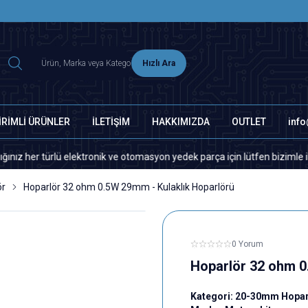
2500 TL ÜZERİ MNG-DHL KARGO ÜCRETSİZ
Hızlı Ara
İRİMLİ ÜRÜNLER
İLETİŞİM
HAKKIMIZDA
OUTLET
inf
 türlü elektronik ve otomasyon yedek parça için lütfen bizimle iletişime
ör
Hoparlör 32 ohm 0.5W 29mm - Kulaklık Hoparlörü
0 Yorum
Hoparlör 32 ohm 0
Kategori:
20-30mm Hopar