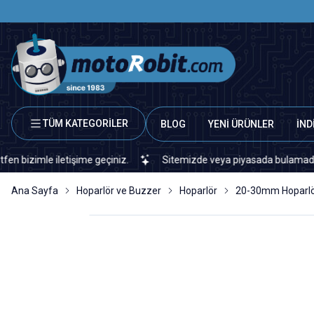
TÜM KATEGORİLER
BLOG
YENİ ÜRÜNLER
İND
mle iletişime geçiniz.
Sitemizde veya piyasada bulamadığınız her
Ana Sayfa
Hoparlör ve Buzzer
Hoparlör
20-30mm Hoparl