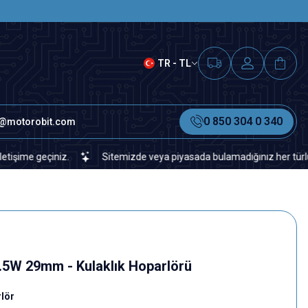
SAAT 15.00'A KADAR VERİLEN S
TR - TL
0 850 304 0 340
o@motorobit.com
 geçiniz.
Sitemizde veya piyasada bulamadığınız her türlü elektro
.5W 29mm - Kulaklık Hoparlörü
lör