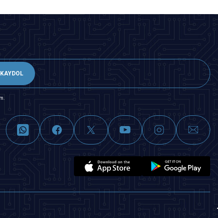
KAYDOL
m.