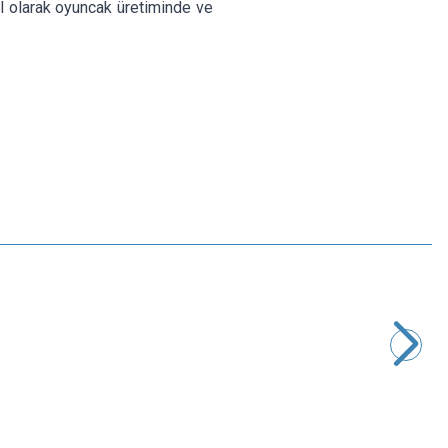
el olarak oyuncak üretiminde ve
Motorobit
Hoparlör 8 ohm 0.25W 29mm - Kablolu
26,68
TL + KDV
SEPETE EKLE