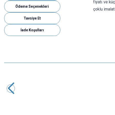
fiyatı ve kü
Ödeme Seçenekleri
çoklu imalat
Tavsiye Et
İade Koşulları
Motorobit
Hoparlör 8 ohm 0.25W 27mm
24,25
TL + KDV
SEPETE EKLE