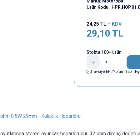
Marka:
Motorobit
Ürün Kodu :
HPR.HOP.01.
24,25
TL
+ KDV
29,10
TL
Stokta 100+ ürün
Tavsiye Et
Yorum Yap
Fi
 ohm 0.5W 29mm - Kulaklık Hoparlörü
yutlarında stereo oyuncak hoparlörüdür. 32 ohm direnç değeri ve