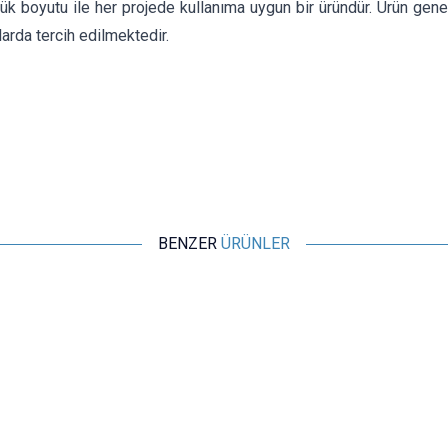
çük boyutu ile her projede kullanıma uygun bir üründür. Ürün gen
larda tercih edilmektedir.
BENZER
ÜRÜNLER
Motorobit
Hoparlör 28mm 8 ohm 8Ω 0.5W Kablolu
41,23
TL + KDV
SEPETE EKLE