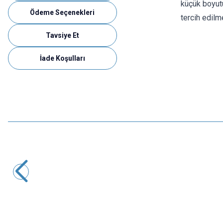
küçük boyutu
Ödeme Seçenekleri
tercih edilm
Tavsiye Et
İade Koşulları
Motorobit
Hoparlör 8 ohm 0.25W 27mm
24,25
TL + KDV
SEPETE EKLE