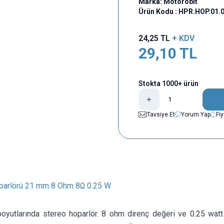
Marka:
Motorobit
Ürün Kodu :
HPR.HOP.01.
24,25
TL
+ KDV
29,10
TL
Stokta 1000+ ürün
Tavsiye Et
Yorum Yap
Fi
parlörü 21 mm 8 Ohm 8Ω 0.25 W
yutlarında stereo hoparlör. 8 ohm direnç değeri ve 0.25 watt 