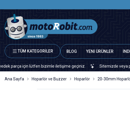
TÜM KATEGORİLER
BLOG
YENİ ÜRÜNLER
İND
a için lütfen bizimle iletişime geçiniz.
Sitemizde veya piyasada 
Ana Sayfa
Hoparlör ve Buzzer
Hoparlör
20-30mm Hoparl