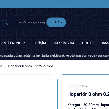
2500 TL ÜZERİ MNG-DHL KARGO ÜCRETSİZ
Hızlı Ara
İRİMLİ ÜRÜNLER
İLETİŞİM
HAKKIMIZDA
OUTLET
inf
bulamadığınız her türlü elektronik ve otomasyon yedek parça için lütfen 
ör
Hoparlör 8 ohm 0.25W 21mm
0 Yorum
Hoparlör 8 ohm 0
Kategori:
20-30mm Hopar