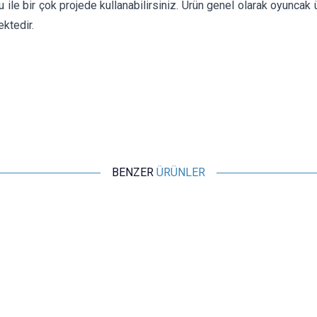
 ile bir çok projede kullanabilirsiniz. Ürün genel olarak oyuncak
ektedir.
BENZER
ÜRÜNLER
Motorobit
Hoparlör 28mm 8 ohm 8Ω 0.5W Kablolu
41,23
TL + KDV
SEPETE EKLE