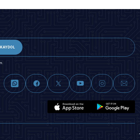
KAYDOL
m.