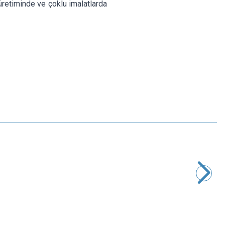
 üretiminde ve çoklu imalatlarda
Motorobit
Hoparlör 8 ohm 0.25W 29mm - Kablolu
26,68
TL + KDV
SEPETE EKLE