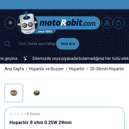
SAAT 15.0
2500 TL ÜZERİ MNG-DHL KARGO ÜCRETSİZ
Hızlı Ara
eçiniz.
Sitemizde veya piyasada bulamadığınız her türlü elektroni
Ana Sayfa
Hoparlör ve Buzzer
Hoparlör
20-30mm Hoparlör
0 Yorum
Hoparlör 8 ohm 0.25W 29mm