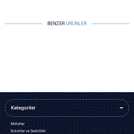
BENZER
ÜRÜNLER
Motorobit
Motorobit
Hoparlör 8 ohm 0.25W 27mm
Hoparlör 28mm 8 ohm 8Ω 0.5W
Kablolu
24,25
TL + KDV
41,23
TL + KDV
SEPETE EKLE
SEPETE EKLE
Kategoriler
Motorlar
Butonlar ve Switchler