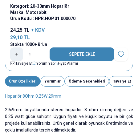
Kategori:
20-30mm Hoparlör
Marka:
Motorobit
Ürün Kodu :
HPR.HOP.01.000070
24,25
TL
+ KDV
29,10
TL
Stokta 1000+ ürün
SEPETE EKLE
Favoriye E
Tavsiye Et
Yorum Yap
Fiyat Alarmı
Ürün Özellikleri
Yorumlar
Ödeme Seçenekleri
Tavsiye Et
Hoparlör 8Ohm 0.25W 29mm
29x9mm boyutlarında stereo hoparlör. 8 ohm direnç değeri ve
0.25 watt güce sahiptir. Uygun fiyatı ve küçük boyutu ile bir çok
projede kullanabilirsiniz. Ürün genel olarak oyuncak üretiminde ve
çoklu imalatlarda tercih edilmektedir.