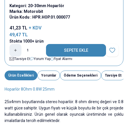
Kategori:
20-30mm Hoparlör
Marka:
Motorobit
Ürün Kodu :
HPR.HOP.01.000077
41,23
TL
+ KDV
49,47
TL
Stokta 1000+ ürün
SEPETE EKLE
Favoriye E
Tavsiye Et
Yorum Yap
Fiyat Alarmı
Ürün Özellikleri
Yorumlar
Ödeme Seçenekleri
Tavsiye Et
Hoparlör 8Ohm 0.8W 25mm
25x4mm boyutlarında stereo hoparlör. 8 ohm direnç değeri ve 0.8
watt güce sahiptir. Uygun fiyatı ve küçük boyutu ile bir çok projede
kullanabilirsiniz. Ürün genel olarak oyuncak üretiminde ve çoklu
imalatlarda tercih edilmektedir.