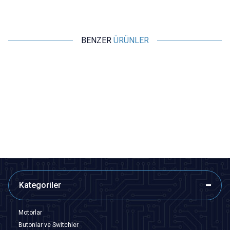
BENZER
ÜRÜNLER
Motorobit
Motorobit
Hoparlör 8 ohm 0.25W 27mm
Hoparlör 28mm 8 ohm 8Ω 0.5W
Kablolu
24,25
TL + KDV
41,23
TL + KDV
SEPETE EKLE
SEPETE EKLE
Kategoriler
Motorlar
Butonlar ve Switchler