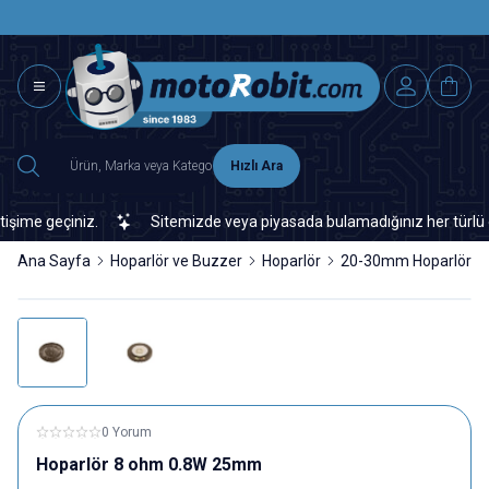
SAAT 15.0
2500 TL ÜZERİ MNG-DHL KARGO ÜCRETSİZ
Hızlı Ara
me geçiniz.
Sitemizde veya piyasada bulamadığınız her türlü elek
Ana Sayfa
Hoparlör ve Buzzer
Hoparlör
20-30mm Hoparlör
0 Yorum
Hoparlör 8 ohm 0.8W 25mm