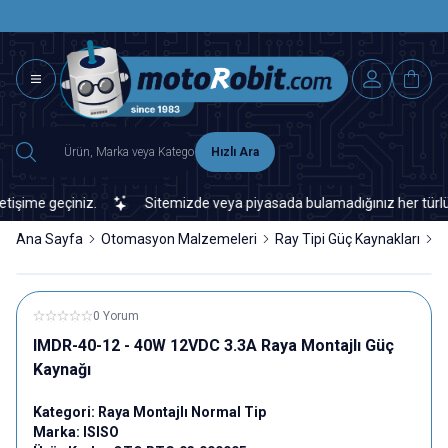
SAAT 15.0
2500 TL ÜZERİ MNG-DHL KARGO ÜCRETSİZ
Hızlı Ara
ime geçiniz.
Sitemizde veya piyasada bulamadığınız her türlü elek
Ana Sayfa
Otomasyon Malzemeleri
Ray Tipi Güç Kaynakları
R
0 Yorum
IMDR-40-12 - 40W 12VDC 3.3A Raya Montajlı Güç
Kaynağı
Kategori:
Raya Montajlı Normal Tip
Marka:
ISISO