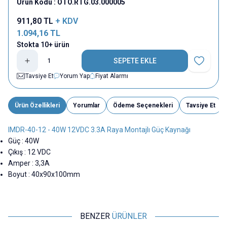
Ürün Kodu :
OTO.RTG.03.000005
911,80
TL
+ KDV
1.094,16
TL
Stokta 10+ ürün
SEPETE EKLE
Favoriye E
Tavsiye Et
Yorum Yap
Fiyat Alarmı
Ürün Özellikleri
Yorumlar
Ödeme Seçenekleri
Tavsiye Et
IMDR-40-12 - 40W 12VDC 3.3A Raya Montajlı Güç Kaynağı
Güç : 40W
Çıkış : 12 VDC
Amper : 3,3A
Boyut : 40x90x100mm
BENZER
ÜRÜNLER