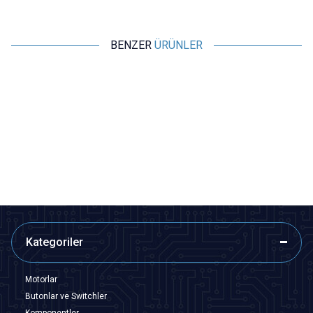
BENZER
ÜRÜNLER
Motorobit
Motorobit
Nokia 5110 LCD Ekran - Kırmızı
4X20 LCD Ekran Mavi
PCB
266,75
TL + KDV
276,45
TL + KDV
SEPETE EKLE
SEPETE EKLE
Kategoriler
Motorlar
Butonlar ve Switchler
Komponentler