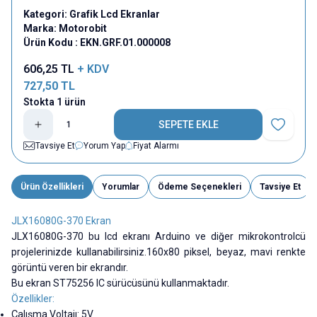
Kategori:
Grafik Lcd Ekranlar
Marka:
Motorobit
Ürün Kodu :
EKN.GRF.01.000008
606,25
TL
+ KDV
727,50
TL
Stokta 1 ürün
SEPETE EKLE
Favoriye E
Tavsiye Et
Yorum Yap
Fiyat Alarmı
Ürün Özellikleri
Yorumlar
Ödeme Seçenekleri
Tavsiye Et
JLX16080G-370 Ekran
JLX16080G-370 bu lcd ekranı Arduino ve diğer mikrokontrolcü
projelerinizde kullanabilirsiniz.160x80 piksel, beyaz, mavi renkte
görüntü veren bir ekrandır.
Bu ekran ST75256 IC sürücüsünü kullanmaktadır.
Özellikler:
Çalışma Voltajı: 5V