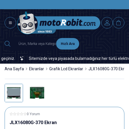
SAAT 15.0
2500 TL ÜZERİ MNG-DHL KARGO ÜCRETSİZ
Hızlı Ara
iniz.
Sitemizde veya piyasada bulamadığınız her türlü elektronik 
Ana Sayfa
Ekranlar
Grafik Lcd Ekranlar
JLX16080G-370 Ekran
0 Yorum
JLX16080G-370 Ekran