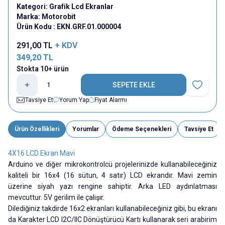
Kategori:
Grafik Lcd Ekranlar
Marka:
Motorobit
Ürün Kodu :
EKN.GRF.01.000004
291,00
TL
+ KDV
349,20
TL
Stokta 10+ ürün
SEPETE EKLE
Favoriye E
Tavsiye Et
Yorum Yap
Fiyat Alarmı
Ürün Özellikleri
Yorumlar
Ödeme Seçenekleri
Tavsiye Et
4X16 LCD Ekran Mavi
Arduino ve diğer mikrokontrolcü projelerinizde kullanabileceğiniz
kaliteli bir 16x4 (16 sütun, 4 satır) LCD ekrandır. Mavi zemin
üzerine siyah yazı rengine sahiptir. Arka LED aydınlatması
mevcuttur. 5V gerilim ile çalışır.
Dilediğiniz takdirde 16x2 ekranları kullanabileceğiniz gibi, bu ekranı
da Karakter LCD I2C/IIC Dönüştürücü Kartı kullanarak seri arabirim