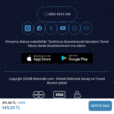
0850 304 0 340
Firmamız efatura mükellefidir. Tarafımıza düzenlenecek faturaların Temel
Fatura olarak düzenlenmesini rica ederiz.
Copyright 2025© Motorobit.com - İnfotek Elektronik Sanayi ve Ticaret
Anonim Şirketi
291,00
TL
+ KDV
SEPETE EKLE
349,20
TL