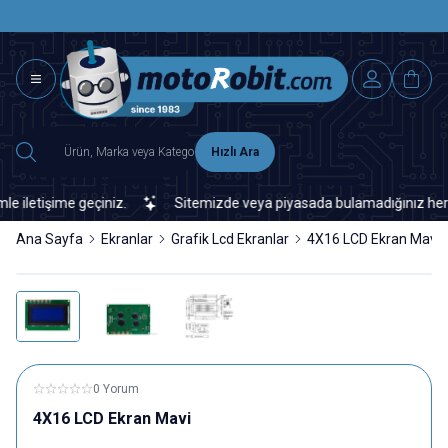
SAAT 15.0
2500 TL ÜZERİ MNG-DHL KARGO ÜCRETSİZ
Hızlı Ara
letişime geçiniz.
Sitemizde veya piyasada bulamadığınız her türlü
Ana Sayfa
Ekranlar
Grafik Lcd Ekranlar
4X16 LCD Ekran Mavi
0 Yorum
4X16 LCD Ekran Mavi