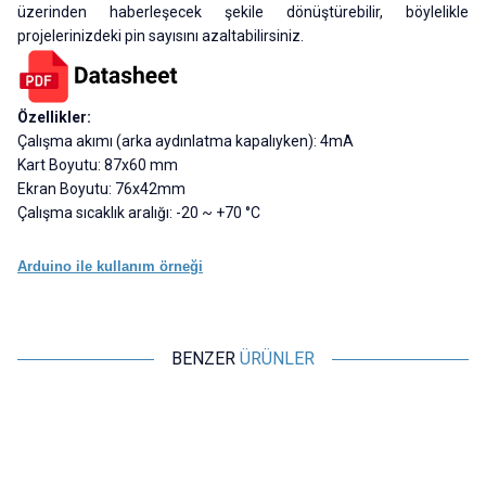
üzerinden haberleşecek şekile dönüştürebilir, böylelikle
projelerinizdeki pin sayısını azaltabilirsiniz.
Özellikler:
Çalışma akımı (arka aydınlatma kapalıyken): 4mA
Kart Boyutu: 87x60 mm
Ekran Boyutu: 76x42mm
Çalışma sıcaklık aralığı: -20 ~ +70 °C
Arduino ile kullanım örneği
BENZER
ÜRÜNLER
Motorobit
Motorobit
Nokia 5110 LCD Ekran - Kırmızı
4X20 LCD Ekran Mavi
PCB
266,75
TL + KDV
276,45
TL + KDV