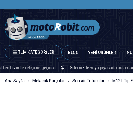
TÜM KATEGORİLER
BLOG
YENİ ÜRÜNLER
İND
zimle iletişime geçiniz.
Sitemizde veya piyasada bulamadığınız he
Ana Sayfa
Mekanik Parçalar
Sensör Tutucular
M12 I-Tip 