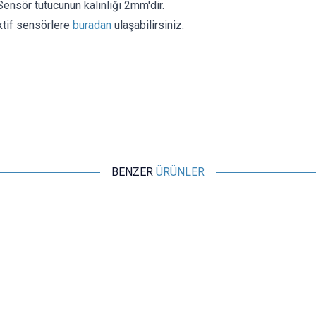
 Sensör tutucunun kalınlığı 2mm'dir.
tif sensörlere
buradan
ulaşabilirsiniz.
BENZER
ÜRÜNLER
Motorobit
HC-SR04 Ultrasonik Sensör Tutucu
24,25
TL + KDV
Tükendi