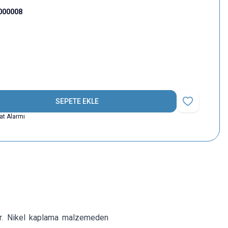
000008
SEPETE EKLE
Favoriye Ekle
yat Alarmı
tır. Nikel kaplama malzemeden