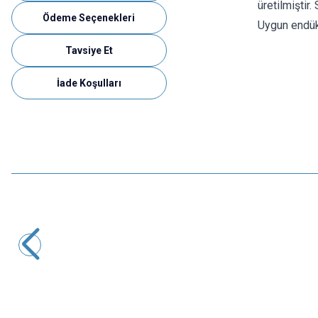
üretilmiştir.
Ödeme Seçenekleri
Uygun endük
Tavsiye Et
İade Koşulları
Motorobit
HC-SR04 Ultrasonik Sensör Tutucu
20,37
TL + KDV
SEPETE EKLE