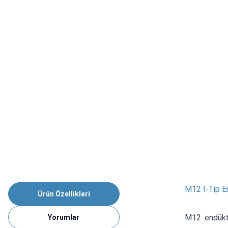
M12 I-Tip E
Ürün Özellikleri
M12 endükti
Yorumlar