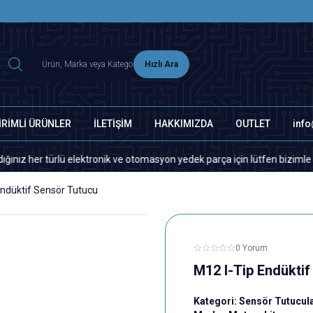
2500 TL ÜZERİ MNG-DHL KARGO ÜCRETSİZ
Hızlı Ara
İRİMLİ ÜRÜNLER
İLETİŞİM
HAKKIMIZDA
OUTLET
inf
r türlü elektronik ve otomasyon yedek parça için lütfen bizimle iletişim
Endüktif Sensör Tutucu
0 Yorum
M12 I-Tip Endükti
Kategori:
Sensör Tutucul