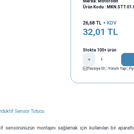
Marka:
Motorobit
Ürün Kodu :
MKN.STT.01.
26,68
TL
+ KDV
32,01
TL
Stokta 100+ ürün
Tavsiye Et
Yorum Yap
Fi
ndüktif Sensör Tutucu
f sensörünüzün montajını sağlamak için kullanılan bir aparat