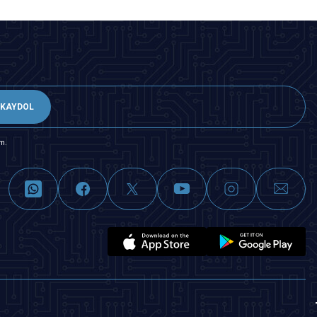
KAYDOL
m.